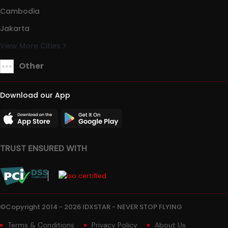
Cambodia
Jakarta
View More Cities
Other
Download our App
TRUST ENSURED WITH
©Copyright 2014 - 2026 IDXSTAR - NEVER STOP FLYING
Terms & Conditions
Privacy Policy
About Us