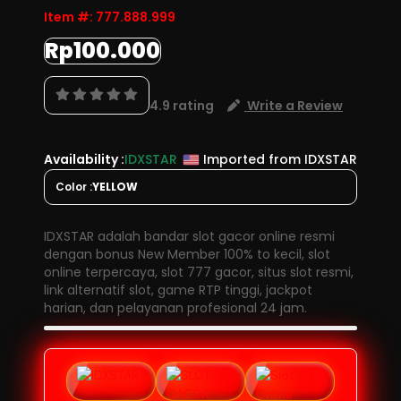
Item #:
777.888.999
Rp100.000
4.9 rating
Write a Review
Availability :
IDXSTAR
Imported from IDXSTAR
Color :
YELLOW
IDXSTAR adalah bandar slot gacor online resmi
dengan bonus New Member 100% to kecil, slot
online terpercaya, slot 777 gacor, situs slot resmi,
link alternatif slot, game RTP tinggi, jackpot
harian, dan pelayanan profesional 24 jam.