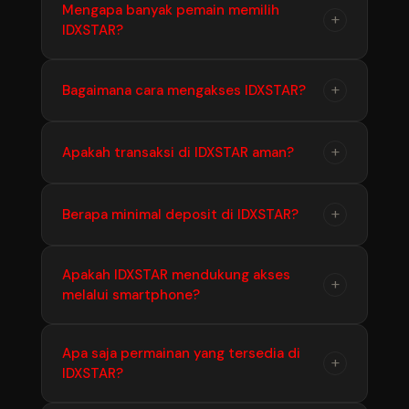
IDXSTAR merupakan platform yang
Mengapa banyak pemain memilih
+
IDXSTAR?
menghadirkan pilihan slot online, bandar togel,
dan berbagai permainan populer dengan
akses yang ringan, tampilan responsif, serta
Banyak pemain memilih IDXSTAR karena
+
Bagaimana cara mengakses IDXSTAR?
layanan yang mudah digunakan setiap hari.
menyediakan slot gacor, bonus New Member,
proses transaksi yang praktis, serta dukungan
Pengguna dapat mengakses IDXSTAR melalui
+
Apakah transaksi di IDXSTAR aman?
layanan yang dapat diakses selama 24 jam.
link resmi atau mesin pencari untuk
memperoleh informasi terbaru mengenai slot
IDXSTAR mendukung sistem transaksi yang
+
Berapa minimal deposit di IDXSTAR?
online, bandar togel, promo, dan berbagai
jelas melalui QRIS, transfer bank, dan e-wallet
layanan yang tersedia.
sehingga proses deposit maupun penarikan
Minimal deposit di IDXSTAR dimulai dari 25 ribu
Apakah IDXSTAR mendukung akses
saldo dapat dilakukan dengan lebih praktis.
+
melalui smartphone?
sehingga pemain dapat menikmati berbagai
pilihan slot777, slot gacor, maupun bandar
togel dengan nominal yang lebih terjangkau.
Ya, tampilan IDXSTAR telah dioptimalkan untuk
Apa saja permainan yang tersedia di
+
IDXSTAR?
smartphone, tablet, dan komputer sehingga
akses ke slot online maupun bandar togel