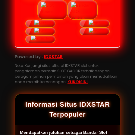
Powered by :
IDXSTAR
Note: Kunjungi situs official IDXSTAR slot untuk
pengalaman bermain SLOT GACOR terbaik dengan
beragam pilihan permainan yang akan memudahkan
anda meraih kemenangan.
KLIK DISINI
.
Informasi Situs IDXSTAR
Terpopuler
Mendapatkan julukan sebagai Bandar Slot