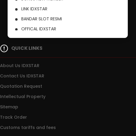
LINK IDXSTAR
BANDAR SLOT RESMI
OFFICAL IDXSTAR
SLOT ONLINE
QUICK LINKS
About Us IDXSTAR
Contact Us IDXSTAR
Quotation Request
Intellectual Property
Sitemap
Track Order
Customs tariffs and fees