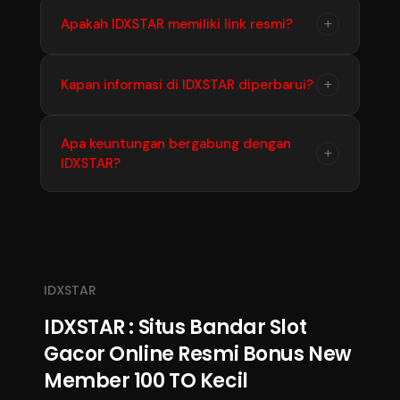
tetap nyaman di berbagai perangkat.
IDXSTAR menyediakan beragam pilihan slot
+
Apakah IDXSTAR memiliki link resmi?
online, slot777, bandar togel, toto online, serta
berbagai permainan populer yang dapat
Ya, IDXSTAR menyediakan link resmi sebagai
+
Kapan informasi di IDXSTAR diperbarui?
dinikmati melalui satu platform.
jalur akses utama untuk memperoleh
informasi terbaru mengenai slot gacor, bonus,
Informasi di IDXSTAR diperbarui secara berkala,
Apa keuntungan bergabung dengan
promo, dan layanan yang tersedia.
+
IDXSTAR?
mulai dari jadwal pasaran togel, pembaruan
permainan slot online, hingga berbagai promo
dan event terbaru.
Pengguna dapat menikmati bonus New
Member, promo berkala, pilihan slot gacor,
bandar togel online, serta layanan pelanggan
yang responsif untuk memberikan
IDXSTAR
pengalaman bermain yang lebih nyaman.
IDXSTAR : Situs Bandar Slot
Gacor Online Resmi Bonus New
Member 100 TO Kecil