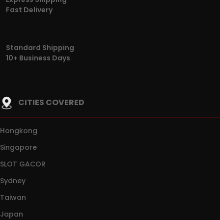
Fast Delivery
Standard Shipping
10+ Business Days
CITIES COVERED
Hongkong
Singapore
SLOT GACOR
Sydney
Taiwan
Japan