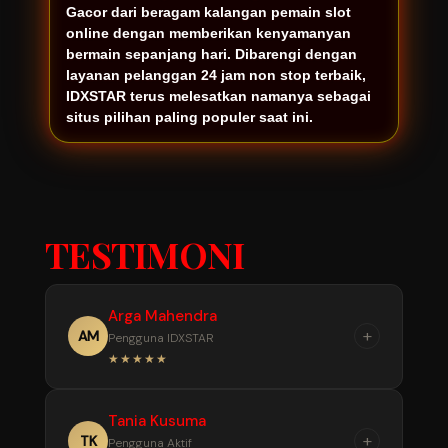
Gacor dari beragam kalangan pemain slot
online dengan memberikan kenyamanyan
bermain sepanjang hari. Dibarengi dengan
layanan pelanggan 24 jam non stop terbaik,
IDXSTAR terus melesatkan namanya sebagai
situs pilihan paling populer saat ini.
TESTIMONI
Arga Mahendra
+
AM
Pengguna IDXSTAR
★★★★★
“
Tania Kusuma
QRIS paling membantu saat saya
+
TK
Pengguna Aktif
tidak ingin menunggu proses transfer