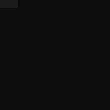
i yang
i dari
ran