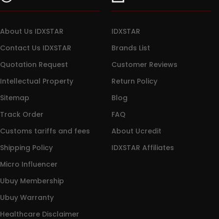
About Us IDXSTAR
IDXSTAR
Contact Us IDXSTAR
Brands List
Quotation Request
Customer Reviews
Intellectual Property
Return Policy
Sitemap
Blog
Track Order
FAQ
Customs tariffs and fees
About Ucredit
Shipping Policy
IDXSTAR Affiliates
Micro Influencer
Ubuy Membership
Ubuy Warranty
Healthcare Disclaimer