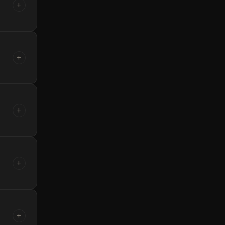
+
ka yang
inalnya
alkan
uat
+
nting
ung
, dan
AR.
ibu dan
+
main
D, saya
jumlah
jam
+
 dapat
arus
entu.
 pada
+
i ruang