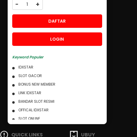
-
+
DAFTAR
LOGIN
Keyword Populer
IDXSTAR
SLOT GACOR
BONUS NEW MEMBER
LINK IDXSTAR
BANDAR SLOT RESMI
OFFICAL IDXSTAR
SLOT ONLINE
QUICK LINKS
UBUY