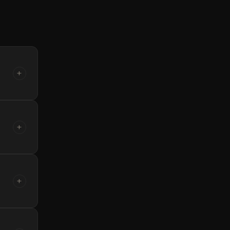
+
 ingin
+
 25 ribu
ilih
Situs
na
+
am satu
saran
 jadwal
na