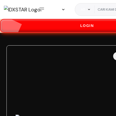
Explore
All
LOGIN