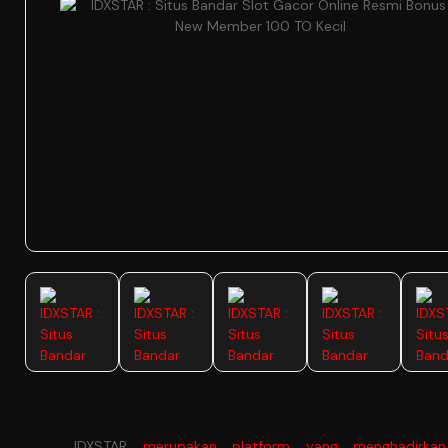
IDXSTAR
merupakan platform yang menghadirkan