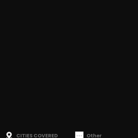
CITIES COVERED
Other