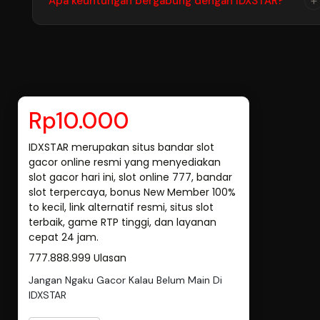
+
Apa keuntungan bergabung dengan IDXSTAR?
jadwal pasaran togel, pembaruan permainan slot online,
hingga berbagai promo dan event terbaru.
Pengguna dapat menikmati bonus New Member, promo
berkala, pilihan slot gacor, bandar togel online, serta
layanan pelanggan yang responsif untuk memberikan
pengalaman bermain yang lebih nyaman.
Rp10.000
IDXSTAR merupakan situs bandar slot
gacor online resmi yang menyediakan
slot gacor hari ini, slot online 777, bandar
slot terpercaya, bonus New Member 100%
to kecil, link alternatif resmi, situs slot
terbaik, game RTP tinggi, dan layanan
cepat 24 jam.
777.888.999 Ulasan
Jangan Ngaku Gacor Kalau Belum Main Di
IDXSTAR