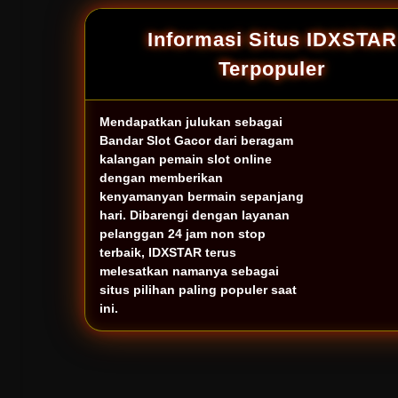
Informasi Situs IDXSTAR
Terpopuler
Mendapatkan julukan sebagai
Bandar Slot Gacor dari beragam
kalangan pemain slot online
dengan memberikan
kenyamanyan bermain sepanjang
hari. Dibarengi dengan layanan
pelanggan 24 jam non stop
terbaik, IDXSTAR terus
melesatkan namanya sebagai
situs pilihan paling populer saat
ini.