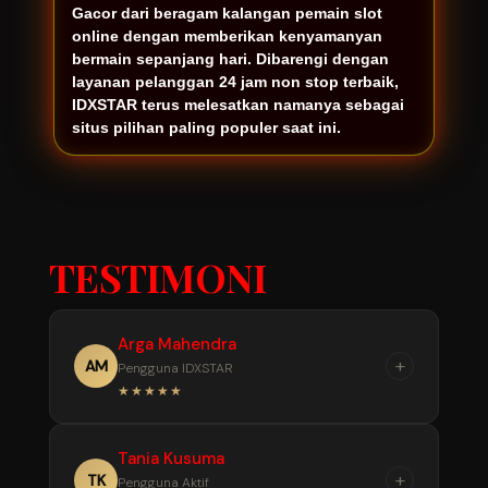
Gacor dari beragam kalangan pemain slot
online dengan memberikan kenyamanyan
bermain sepanjang hari. Dibarengi dengan
layanan pelanggan 24 jam non stop terbaik,
IDXSTAR terus melesatkan namanya sebagai
situs pilihan paling populer saat ini.
TESTIMONI
Arga Mahendra
+
AM
Pengguna IDXSTAR
★★★★★
“
Tania Kusuma
QRIS paling membantu saat saya
+
TK
Pengguna Aktif
tidak ingin menunggu proses transfer