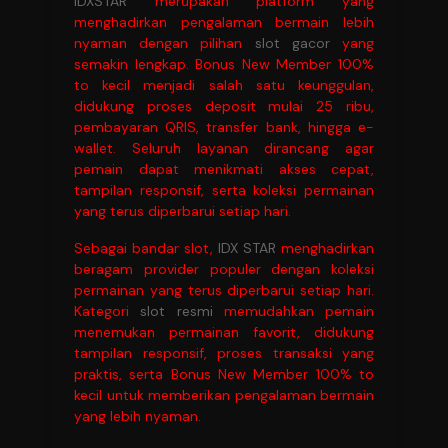
IDXSTAR
merupakan platform yang
menghadirkan pengalaman bermain lebih
nyaman dengan pilihan
slot gacor
yang
semakin lengkap. Bonus New Member 100%
to kecil menjadi salah satu keunggulan,
didukung proses deposit mulai 25 ribu,
pembayaran QRIS, transfer bank, hingga e-
wallet. Seluruh layanan dirancang agar
pemain dapat menikmati akses cepat,
tampilan responsif, serta koleksi permainan
yang terus diperbarui setiap hari.
Sebagai bandar slot,
IDX STAR
menghadirkan
beragam provider populer dengan koleksi
permainan yang terus diperbarui setiap hari.
Kategori
slot resmi
memudahkan pemain
menemukan permainan favorit, didukung
tampilan responsif, proses transaksi yang
praktis, serta Bonus New Member 100% to
kecil untuk memberikan pengalaman bermain
yang lebih nyaman.