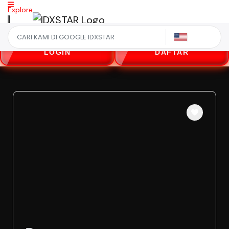
Explore
US
LOGIN
DAFTAR