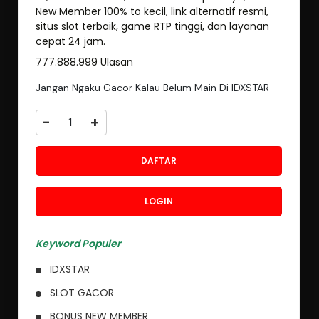
New Member 100% to kecil, link alternatif resmi,
situs slot terbaik, game RTP tinggi, dan layanan
cepat 24 jam.
777.888.999 Ulasan
Jangan Ngaku Gacor Kalau Belum Main Di IDXSTAR
-
+
DAFTAR
LOGIN
Keyword Populer
IDXSTAR
SLOT GACOR
BONUS NEW MEMBER