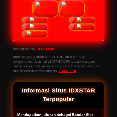
Powered by :
IDXSTAR
Note: Kunjungi situs official IDXSTAR slot untuk
pengalaman bermain SLOT GACOR terbaik dengan
beragam pilihan permainan yang akan memudahkan
anda meraih kemenangan.
KLIK DISINI
.
Informasi Situs IDXSTAR
Terpopuler
Mendapatkan julukan sebagai Bandar Slot