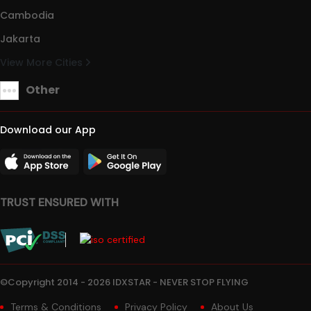
Cambodia
Jakarta
View More Cities
Other
Download our App
TRUST ENSURED WITH
©Copyright 2014 - 2026 IDXSTAR - NEVER STOP FLYING
Terms & Conditions
Privacy Policy
About Us