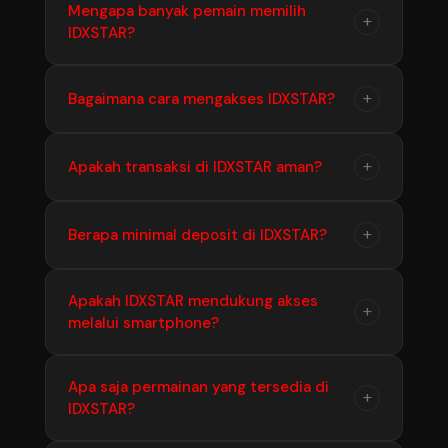
IDXSTAR merupakan platform yang
Mengapa banyak pemain memilih
+
IDXSTAR?
menghadirkan pilihan slot online, bandar togel,
dan berbagai permainan populer dengan
akses yang ringan, tampilan responsif, serta
Banyak pemain memilih IDXSTAR karena
+
Bagaimana cara mengakses IDXSTAR?
layanan yang mudah digunakan setiap hari.
menyediakan slot gacor, bonus New Member,
proses transaksi yang praktis, serta dukungan
Pengguna dapat mengakses IDXSTAR melalui
+
Apakah transaksi di IDXSTAR aman?
layanan yang dapat diakses selama 24 jam.
link resmi atau mesin pencari untuk
memperoleh informasi terbaru mengenai slot
IDXSTAR mendukung sistem transaksi yang
+
Berapa minimal deposit di IDXSTAR?
online, bandar togel, promo, dan berbagai
jelas melalui QRIS, transfer bank, dan e-wallet
layanan yang tersedia.
sehingga proses deposit maupun penarikan
Minimal deposit di IDXSTAR dimulai dari 25 ribu
Apakah IDXSTAR mendukung akses
saldo dapat dilakukan dengan lebih praktis.
+
melalui smartphone?
sehingga pemain dapat menikmati berbagai
pilihan slot777, slot gacor, maupun bandar
togel dengan nominal yang lebih terjangkau.
Ya, tampilan IDXSTAR telah dioptimalkan untuk
Apa saja permainan yang tersedia di
+
IDXSTAR?
smartphone, tablet, dan komputer sehingga
akses ke slot online maupun bandar togel