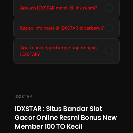
tetap nyaman di berbagai perangkat.
IDXSTAR menyediakan beragam pilihan slot
+
Apakah IDXSTAR memiliki link resmi?
online, slot777, bandar togel, toto online, serta
berbagai permainan populer yang dapat
Ya, IDXSTAR menyediakan link resmi sebagai
+
Kapan informasi di IDXSTAR diperbarui?
dinikmati melalui satu platform.
jalur akses utama untuk memperoleh
informasi terbaru mengenai slot gacor, bonus,
Informasi di IDXSTAR diperbarui secara berkala,
Apa keuntungan bergabung dengan
promo, dan layanan yang tersedia.
+
IDXSTAR?
mulai dari jadwal pasaran togel, pembaruan
permainan slot online, hingga berbagai promo
dan event terbaru.
Pengguna dapat menikmati bonus New
Member, promo berkala, pilihan slot gacor,
bandar togel online, serta layanan pelanggan
yang responsif untuk memberikan
IDXSTAR
pengalaman bermain yang lebih nyaman.
IDXSTAR : Situs Bandar Slot
Gacor Online Resmi Bonus New
Member 100 TO Kecil