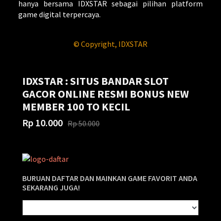
hanya bersama IDXSTAR sebagai pilihan platform
game digital terpercaya.
© Copyright, IDXSTAR
IDXSTAR : SITUS BANDAR SLOT
GACOR ONLINE RESMI BONUS NEW
MEMBER 100 TO KECIL
Rp 10.000
Translation
Translation
Rp 50.000
missing:
missing:
en.products.general.regular_price
en.products.general.sale_price
BURUAN DAFTAR DAN MAINKAN GAME FAVORIT ANDA
SEKARANG JUGA!