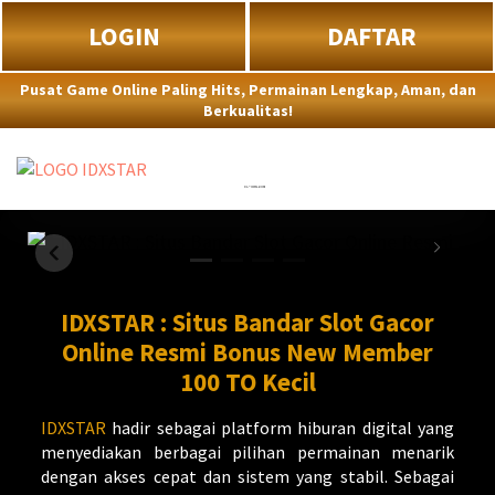
LOGIN
DAFTAR
Pusat Game Online Paling Hits, Permainan Lengkap, Aman, dan
Berkualitas!
IDXSTAR : Situs Bandar Slot Gacor
Online Resmi Bonus New Member
100 TO Kecil
IDXSTAR
hadir sebagai platform hiburan digital yang
menyediakan berbagai pilihan permainan menarik
dengan akses cepat dan sistem yang stabil. Sebagai