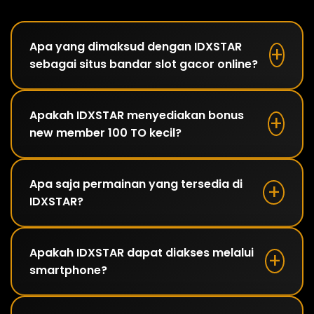
Apa yang dimaksud dengan IDXSTAR
sebagai situs bandar slot gacor online?
IDXSTAR merupakan platform hiburan online
Apakah IDXSTAR menyediakan bonus
yang menyediakan berbagai pilihan
new member 100 TO kecil?
permainan slot dan game digital lainnya.
Platform ini dirancang dengan tampilan
IDXSTAR menyediakan informasi mengenai
Apa saja permainan yang tersedia di
responsif serta navigasi yang mudah
program bonus new member 100 TO kecil
IDXSTAR?
digunakan melalui berbagai perangkat.
bagi pengguna baru. Setiap promo memiliki
ketentuan dan persyaratan tertentu yang
IDXSTAR menghadirkan beragam kategori
Apakah IDXSTAR dapat diakses melalui
perlu diperhatikan sebelum mengikuti
permainan online, termasuk slot, togel, CSN,
smartphone?
program.
arcade, baccarat, serta pilihan game lainnya
yang dapat diakses melalui satu akun.
Ya. IDXSTAR menggunakan tampilan yang