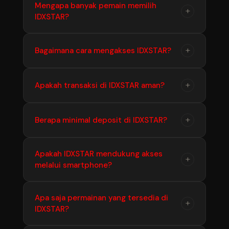
IDXSTAR merupakan platform yang
Mengapa banyak pemain memilih
+
IDXSTAR?
menghadirkan pilihan slot online, bandar togel,
dan berbagai permainan populer dengan
akses yang ringan, tampilan responsif, serta
Banyak pemain memilih IDXSTAR karena
+
Bagaimana cara mengakses IDXSTAR?
layanan yang mudah digunakan setiap hari.
menyediakan slot gacor, bonus New Member,
proses transaksi yang praktis, serta dukungan
Pengguna dapat mengakses IDXSTAR melalui
+
Apakah transaksi di IDXSTAR aman?
layanan yang dapat diakses selama 24 jam.
link resmi atau mesin pencari untuk
memperoleh informasi terbaru mengenai slot
IDXSTAR mendukung sistem transaksi yang
+
Berapa minimal deposit di IDXSTAR?
online, bandar togel, promo, dan berbagai
jelas melalui QRIS, transfer bank, dan e-wallet
layanan yang tersedia.
sehingga proses deposit maupun penarikan
Minimal deposit di IDXSTAR dimulai dari 25 ribu
Apakah IDXSTAR mendukung akses
saldo dapat dilakukan dengan lebih praktis.
+
melalui smartphone?
sehingga pemain dapat menikmati berbagai
pilihan slot777, slot gacor, maupun bandar
togel dengan nominal yang lebih terjangkau.
Ya, tampilan IDXSTAR telah dioptimalkan untuk
Apa saja permainan yang tersedia di
+
IDXSTAR?
smartphone, tablet, dan komputer sehingga
akses ke slot online maupun bandar togel