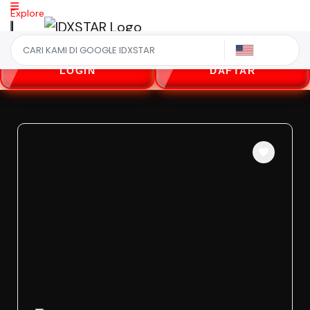
Explore
US
LOGIN
DAFTAR