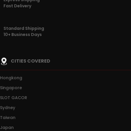
Fast Delivery
Standard Shipping
10+ Business Days
CITIES COVERED
Hongkong
Singapore
SLOT GACOR
Sydney
Taiwan
Japan