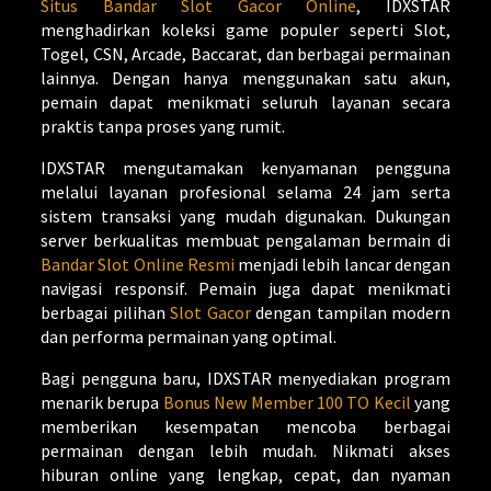
Situs Bandar Slot Gacor Online
, IDXSTAR
menghadirkan koleksi game populer seperti Slot,
Togel, CSN, Arcade, Baccarat, dan berbagai permainan
lainnya. Dengan hanya menggunakan satu akun,
pemain dapat menikmati seluruh layanan secara
praktis tanpa proses yang rumit.
IDXSTAR mengutamakan kenyamanan pengguna
melalui layanan profesional selama 24 jam serta
sistem transaksi yang mudah digunakan. Dukungan
server berkualitas membuat pengalaman bermain di
Bandar Slot Online Resmi
menjadi lebih lancar dengan
navigasi responsif. Pemain juga dapat menikmati
berbagai pilihan
Slot Gacor
dengan tampilan modern
dan performa permainan yang optimal.
Bagi pengguna baru, IDXSTAR menyediakan program
menarik berupa
Bonus New Member 100 TO Kecil
yang
memberikan kesempatan mencoba berbagai
permainan dengan lebih mudah. Nikmati akses
hiburan online yang lengkap, cepat, dan nyaman