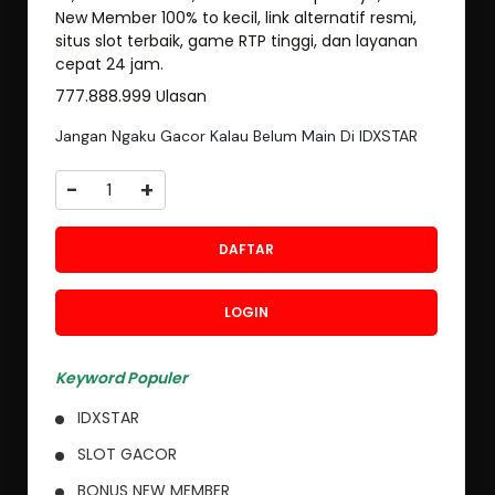
New Member 100% to kecil, link alternatif resmi,
situs slot terbaik, game RTP tinggi, dan layanan
cepat 24 jam.
777.888.999 Ulasan
Jangan Ngaku Gacor Kalau Belum Main Di IDXSTAR
-
+
DAFTAR
LOGIN
Keyword Populer
IDXSTAR
SLOT GACOR
BONUS NEW MEMBER