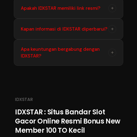
tetap nyaman di berbagai perangkat.
IDXSTAR menyediakan beragam pilihan slot
+
Apakah IDXSTAR memiliki link resmi?
online, slot777, bandar togel, toto online, serta
berbagai permainan populer yang dapat
Ya, IDXSTAR menyediakan link resmi sebagai
+
Kapan informasi di IDXSTAR diperbarui?
dinikmati melalui satu platform.
jalur akses utama untuk memperoleh
informasi terbaru mengenai slot gacor, bonus,
Informasi di IDXSTAR diperbarui secara berkala,
Apa keuntungan bergabung dengan
promo, dan layanan yang tersedia.
+
IDXSTAR?
mulai dari jadwal pasaran togel, pembaruan
permainan slot online, hingga berbagai promo
dan event terbaru.
Pengguna dapat menikmati bonus New
Member, promo berkala, pilihan slot gacor,
bandar togel online, serta layanan pelanggan
yang responsif untuk memberikan
IDXSTAR
pengalaman bermain yang lebih nyaman.
IDXSTAR : Situs Bandar Slot
Gacor Online Resmi Bonus New
Member 100 TO Kecil