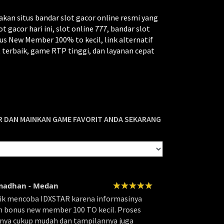
eral.regular_price
eral.sale_price
an situs bandar slot gacor online resmi yang
 gacor hari ini, slot online 777, bandar slot
us New Member 100% to kecil, link alternatif
ot terbaik, game RTP tinggi, dan layanan cepat
 DAN MAINKAN GAME FAVORIT ANDA SEKARANG
madhan - Medan
rik mencoba IDXSTAR karena informasinya
bonus new member 100 TO kecil. Proses
nya cukup mudah dan tampilannya juga