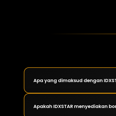
Apa yang dimaksud dengan IDXSTA
IDXSTAR merupakan platform hiburan onli
dirancang dengan tampilan responsif se
Apakah IDXSTAR menyediakan bon