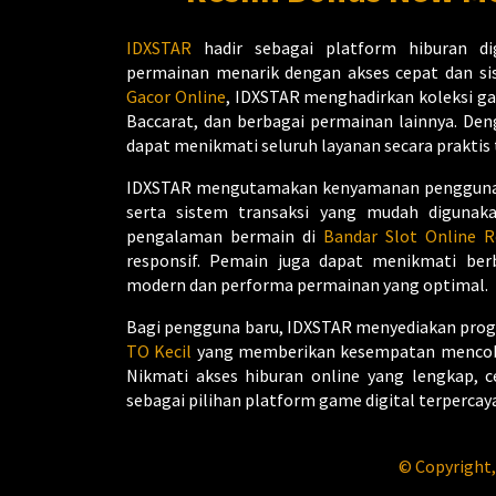
IDXSTAR
hadir sebagai platform hiburan dig
permainan menarik dengan akses cepat dan si
Gacor Online
, IDXSTAR menghadirkan koleksi gam
Baccarat, dan berbagai permainan lainnya. D
dapat menikmati seluruh layanan secara praktis 
IDXSTAR mengutamakan kenyamanan pengguna m
serta sistem transaksi yang mudah digunak
pengalaman bermain di
Bandar Slot Online 
responsif. Pemain juga dapat menikmati ber
modern dan performa permainan yang optimal.
Bagi pengguna baru, IDXSTAR menyediakan pro
TO Kecil
yang memberikan kesempatan mencoba
Nikmati akses hiburan online yang lengkap,
sebagai pilihan platform game digital terpercay
© Copyright