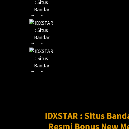
IDXSTAR : Situs Band
Resmi Bonus New Me