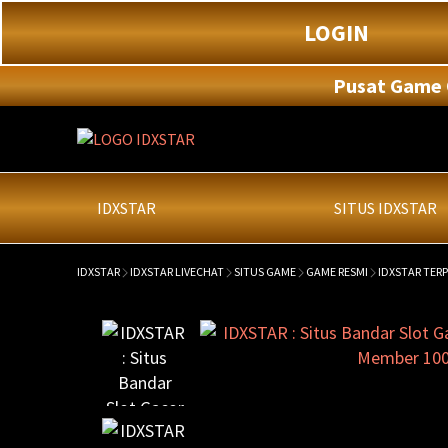
LOGIN
Pusat Game O
IDXSTAR
SITUS IDXSTAR
IDXSTAR
IDXSTAR LIVECHAT
SITUS GAME
GAME RESMI
IDXSTAR TER