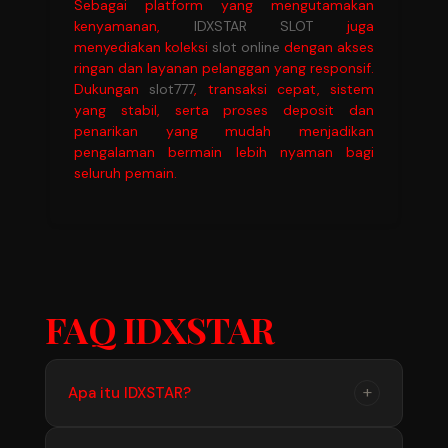
Sebagai platform yang mengutamakan
kenyamanan,
IDXSTAR SLOT
juga
menyediakan koleksi
slot online
dengan akses
ringan dan layanan pelanggan yang responsif.
Dukungan
slot777
, transaksi cepat, sistem
yang stabil, serta proses deposit dan
penarikan yang mudah menjadikan
pengalaman bermain lebih nyaman bagi
seluruh pemain.
FAQ IDXSTAR
+
Apa itu IDXSTAR?