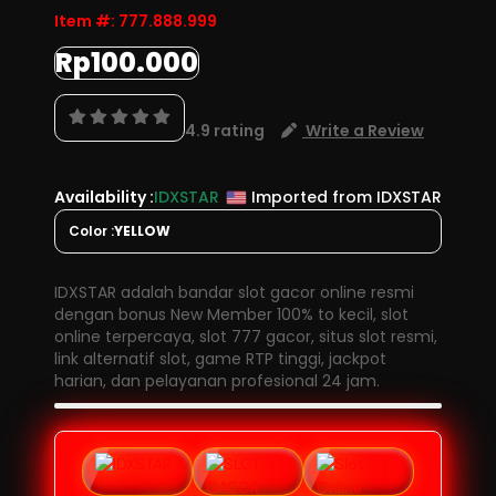
Item #:
777.888.999
Rp100.000
4.9 rating
Write a Review
Availability :
IDXSTAR
Imported from IDXSTAR
Color :
YELLOW
IDXSTAR adalah bandar slot gacor online resmi
dengan bonus New Member 100% to kecil, slot
online terpercaya, slot 777 gacor, situs slot resmi,
link alternatif slot, game RTP tinggi, jackpot
harian, dan pelayanan profesional 24 jam.