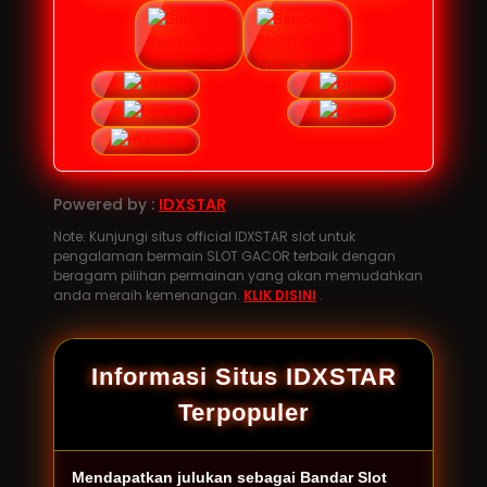
Powered by :
IDXSTAR
Note: Kunjungi situs official IDXSTAR slot untuk
pengalaman bermain SLOT GACOR terbaik dengan
beragam pilihan permainan yang akan memudahkan
anda meraih kemenangan.
KLIK DISINI
.
Informasi Situs IDXSTAR
Terpopuler
Mendapatkan julukan sebagai Bandar Slot