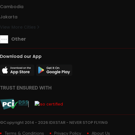
Cambodia
Jakarta
View More Cities
Other
Download our App
TRUST ENSURED WITH
©Copyright 2014 - 2026 IDXSTAR - NEVER STOP FLYING
Terms & Conditions
Privacy Policy
About Us