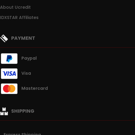
About Ucredit
IDXSTAR Affiliates
PAYMENT
Paypal
Visa
Mastercard
SHIPPING
Express Shipping