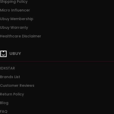
Shipping Policy
Micro Influencer
Ubuy Membership
Ubuy Warranty
Healthcare Disclaimer
UBUY
IDXSTAR
Brands List
Customer Reviews
Return Policy
Blog
FAQ