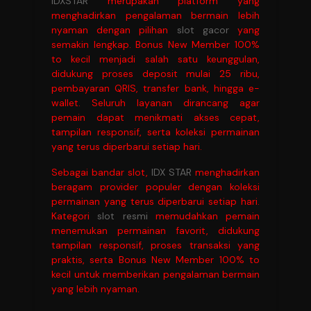
IDXSTAR
merupakan platform yang
menghadirkan pengalaman bermain lebih
nyaman dengan pilihan
slot gacor
yang
semakin lengkap. Bonus New Member 100%
to kecil menjadi salah satu keunggulan,
didukung proses deposit mulai 25 ribu,
pembayaran QRIS, transfer bank, hingga e-
wallet. Seluruh layanan dirancang agar
pemain dapat menikmati akses cepat,
tampilan responsif, serta koleksi permainan
yang terus diperbarui setiap hari.
Sebagai bandar slot,
IDX STAR
menghadirkan
beragam provider populer dengan koleksi
permainan yang terus diperbarui setiap hari.
Kategori
slot resmi
memudahkan pemain
menemukan permainan favorit, didukung
tampilan responsif, proses transaksi yang
praktis, serta Bonus New Member 100% to
kecil untuk memberikan pengalaman bermain
yang lebih nyaman.