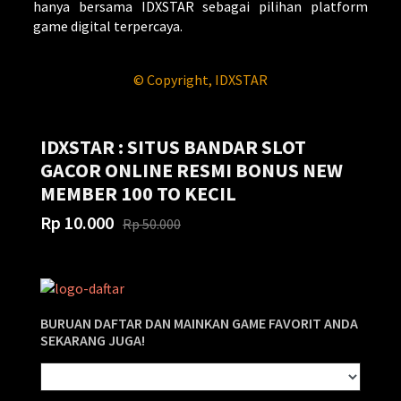
hanya bersama IDXSTAR sebagai pilihan platform
game digital terpercaya.
© Copyright, IDXSTAR
IDXSTAR : SITUS BANDAR SLOT
GACOR ONLINE RESMI BONUS NEW
MEMBER 100 TO KECIL
Rp 10.000
Translation
Translation
Rp 50.000
missing:
missing:
en.products.general.regular_price
en.products.general.sale_price
BURUAN DAFTAR DAN MAINKAN GAME FAVORIT ANDA
SEKARANG JUGA!