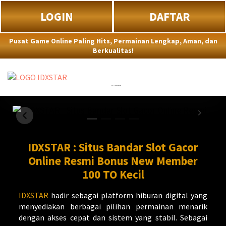
LOGIN
DAFTAR
Pusat Game Online Paling Hits, Permainan Lengkap, Aman, dan
Berkualitas!
IDXSTAR : Situs Bandar Slot Gacor
Online Resmi Bonus New Member
100 TO Kecil
IDXSTAR
hadir sebagai platform hiburan digital yang
menyediakan berbagai pilihan permainan menarik
dengan akses cepat dan sistem yang stabil. Sebagai