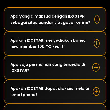
Apa yang dimaksud dengan IDXSTAR
sebagai situs bandar slot gacor online?
IDXSTAR merupakan platform hiburan online
Apakah IDXSTAR menyediakan bonus
yang menyediakan berbagai pilihan
new member 100 TO kecil?
permainan slot dan game digital lainnya.
Platform ini dirancang dengan tampilan
IDXSTAR menyediakan informasi mengenai
Apa saja permainan yang tersedia di
responsif serta navigasi yang mudah
program bonus new member 100 TO kecil
IDXSTAR?
digunakan melalui berbagai perangkat.
bagi pengguna baru. Setiap promo memiliki
ketentuan dan persyaratan tertentu yang
IDXSTAR menghadirkan beragam kategori
Apakah IDXSTAR dapat diakses melalui
perlu diperhatikan sebelum mengikuti
permainan online, termasuk slot, togel, CSN,
smartphone?
program.
arcade, baccarat, serta pilihan game lainnya
yang dapat diakses melalui satu akun.
Ya. IDXSTAR menggunakan tampilan yang