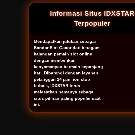
Informasi Situs IDXSTAR
Terpopuler
Mendapatkan julukan sebagai
Bandar Slot Gacor dari beragam
kalangan pemain slot online
dengan memberikan
kenyamanyan bermain sepanjang
hari. Dibarengi dengan layanan
pelanggan 24 jam non stop
terbaik, IDXSTAR terus
melesatkan namanya sebagai
situs pilihan paling populer saat
ini.