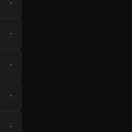
+
ka yang
inalnya
alkan
uat
+
nting
ung
, dan
AR.
ibu dan
+
main
D, saya
jumlah
jam
+
 dapat
arus
entu.
 pada
+
i ruang