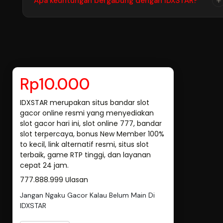
+
Apa keuntungan bergabung dengan IDXSTAR?
jadwal pasaran togel, pembaruan permainan slot online,
hingga berbagai promo dan event terbaru.
Pengguna dapat menikmati bonus New Member, promo
berkala, pilihan slot gacor, bandar togel online, serta
layanan pelanggan yang responsif untuk memberikan
pengalaman bermain yang lebih nyaman.
Rp10.000
IDXSTAR merupakan situs bandar slot
gacor online resmi yang menyediakan
slot gacor hari ini, slot online 777, bandar
slot terpercaya, bonus New Member 100%
to kecil, link alternatif resmi, situs slot
terbaik, game RTP tinggi, dan layanan
cepat 24 jam.
777.888.999 Ulasan
Jangan Ngaku Gacor Kalau Belum Main Di
IDXSTAR