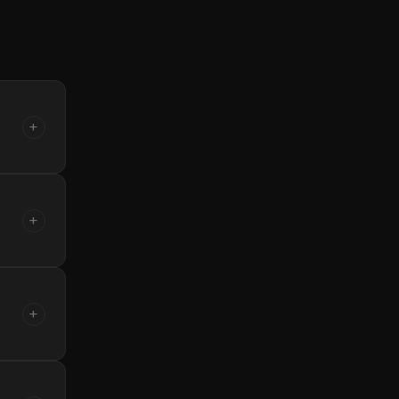
+
 ingin
+
 25 ribu
ilih
Situs
na
+
am satu
saran
 jadwal
na