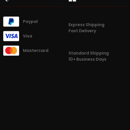
Paypal
Express Shipping
Fast Delivery
Visa
Mastercard
Standard Shipping
10+ Business Days