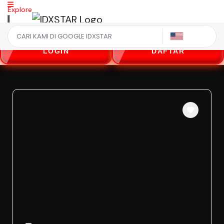
Explore
US
LOGIN
DAFTAR