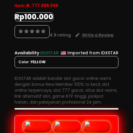
Item #:
777.888.999
Rp100.000
4.9 rating
Write a Review
Availability :
IDXSTAR
Imported from IDXSTAR
Color :
YELLOW
IDXSTAR adalah bandar slot gacor online resmi
dengan bonus New Member 100% to kecil, slot
online terpercaya, slot 777 gacor, situs slot resmi,
link alternatif slot, game RTP tinggi, jackpot
harian, dan pelayanan profesional 24 jam.