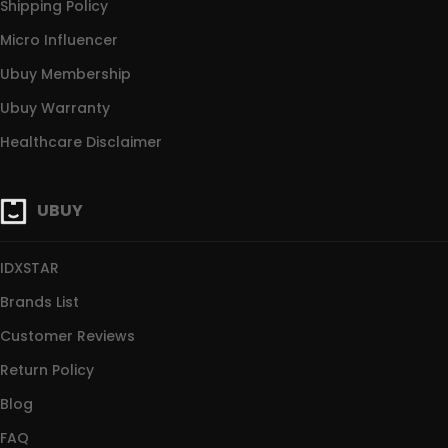
Shipping Policy
Micro Influencer
Ubuy Membership
Ubuy Warranty
Healthcare Disclaimer
UBUY
IDXSTAR
Brands List
Customer Reviews
Return Policy
Blog
FAQ