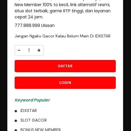
New Member 100% to kecil, link alternatif resmi,
situs slot terbaik, game RTP tinggi, dan layanan
cepat 24 jam.
777.888.999 Ulasan
Jangan Ngaku Gacor Kalau Belum Main Di IDXSTAR
-
+
DAFTAR
LOGIN
Keyword Populer
IDXSTAR
SLOT GACOR
BONUS NEW MEMBER