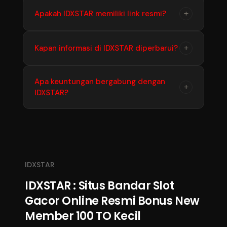
tetap nyaman di berbagai perangkat.
IDXSTAR menyediakan beragam pilihan slot
+
Apakah IDXSTAR memiliki link resmi?
online, slot777, bandar togel, toto online, serta
berbagai permainan populer yang dapat
Ya, IDXSTAR menyediakan link resmi sebagai
+
Kapan informasi di IDXSTAR diperbarui?
dinikmati melalui satu platform.
jalur akses utama untuk memperoleh
informasi terbaru mengenai slot gacor, bonus,
Informasi di IDXSTAR diperbarui secara berkala,
Apa keuntungan bergabung dengan
promo, dan layanan yang tersedia.
+
IDXSTAR?
mulai dari jadwal pasaran togel, pembaruan
permainan slot online, hingga berbagai promo
dan event terbaru.
Pengguna dapat menikmati bonus New
Member, promo berkala, pilihan slot gacor,
bandar togel online, serta layanan pelanggan
yang responsif untuk memberikan
IDXSTAR
pengalaman bermain yang lebih nyaman.
IDXSTAR : Situs Bandar Slot
Gacor Online Resmi Bonus New
Member 100 TO Kecil