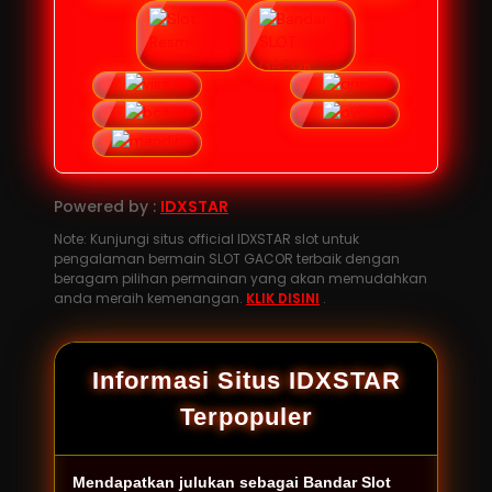
Powered by :
IDXSTAR
Note: Kunjungi situs official IDXSTAR slot untuk
pengalaman bermain SLOT GACOR terbaik dengan
beragam pilihan permainan yang akan memudahkan
anda meraih kemenangan.
KLIK DISINI
.
Informasi Situs IDXSTAR
Terpopuler
Mendapatkan julukan sebagai Bandar Slot