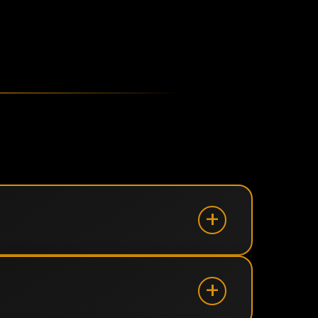
n game digital lainnya. Platform ini
angkat.