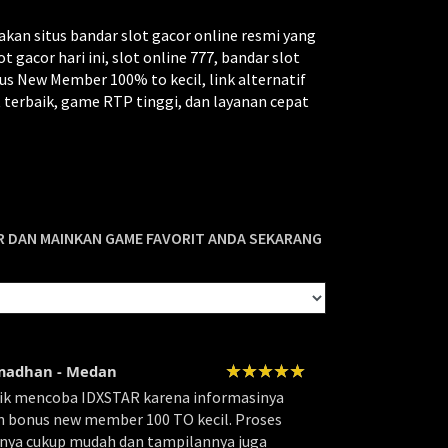
eral.regular_price
eral.sale_price
an situs bandar slot gacor online resmi yang
 gacor hari ini, slot online 777, bandar slot
us New Member 100% to kecil, link alternatif
ot terbaik, game RTP tinggi, dan layanan cepat
 DAN MAINKAN GAME FAVORIT ANDA SEKARANG
madhan - Medan
rik mencoba IDXSTAR karena informasinya
bonus new member 100 TO kecil. Proses
nya cukup mudah dan tampilannya juga