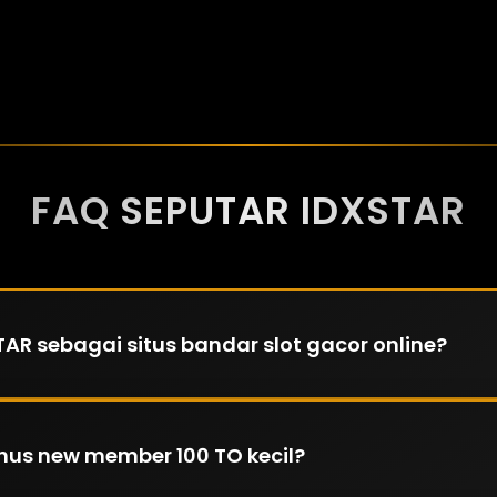
FAQ SEPUTAR IDXSTAR
R sebagai situs bandar slot gacor online?
ne yang menyediakan berbagai pilihan permainan slot da
rta navigasi yang mudah digunakan melalui berbagai per
us new member 100 TO kecil?