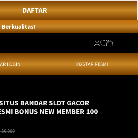
DAFTAR
 Berkualitas!
TAR LOGIN
IDXSTAR RESMI
 SITUS BANDAR SLOT GACOR
ESMI BONUS NEW MEMBER 100
 50.000