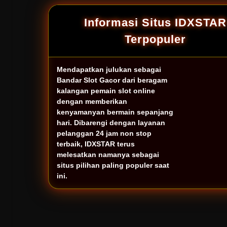
Informasi Situs IDXSTAR
Terpopuler
Mendapatkan julukan sebagai
Bandar Slot Gacor dari beragam
kalangan pemain slot online
dengan memberikan
kenyamanyan bermain sepanjang
hari. Dibarengi dengan layanan
pelanggan 24 jam non stop
terbaik, IDXSTAR terus
melesatkan namanya sebagai
situs pilihan paling populer saat
ini.