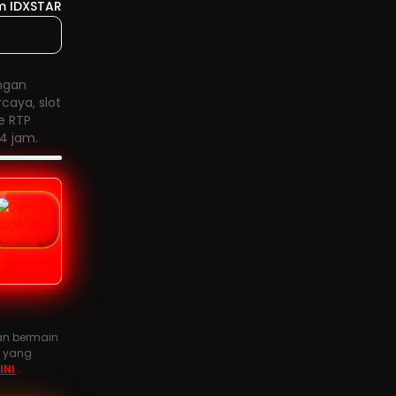
m IDXSTAR
engan
caya, slot
me RTP
24 jam.
man bermain
n yang
INI
.