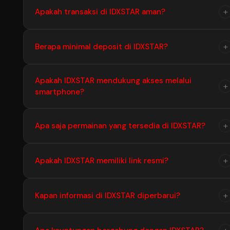
praktis, serta dukungan layanan yang dapat diakses
Pengguna dapat mengakses IDXSTAR melalui link resmi
+
Apakah transaksi di IDXSTAR aman?
selama 24 jam.
atau mesin pencari untuk memperoleh informasi terbaru
mengenai slot online, bandar togel, promo, dan berbagai
IDXSTAR mendukung sistem transaksi yang jelas melalui
+
Berapa minimal deposit di IDXSTAR?
layanan yang tersedia.
QRIS, transfer bank, dan e-wallet sehingga proses
deposit maupun penarikan saldo dapat dilakukan denga
Minimal deposit di IDXSTAR dimulai dari 25 ribu sehingga
Apakah IDXSTAR mendukung akses melalui
lebih praktis.
+
smartphone?
pemain dapat menikmati berbagai pilihan slot777, slot
gacor, maupun bandar togel dengan nominal yang lebih
terjangkau.
Ya, tampilan IDXSTAR telah dioptimalkan untuk
+
Apa saja permainan yang tersedia di IDXSTAR?
smartphone, tablet, dan komputer sehingga akses ke
slot online maupun bandar togel tetap nyaman di
IDXSTAR menyediakan beragam pilihan slot online,
+
Apakah IDXSTAR memiliki link resmi?
berbagai perangkat.
slot777, bandar togel, toto online, serta berbagai
permainan populer yang dapat dinikmati melalui satu
Ya, IDXSTAR menyediakan link resmi sebagai jalur akses
+
Kapan informasi di IDXSTAR diperbarui?
platform.
utama untuk memperoleh informasi terbaru mengenai
slot gacor, bonus, promo, dan layanan yang tersedia.
Informasi di IDXSTAR diperbarui secara berkala, mulai dari