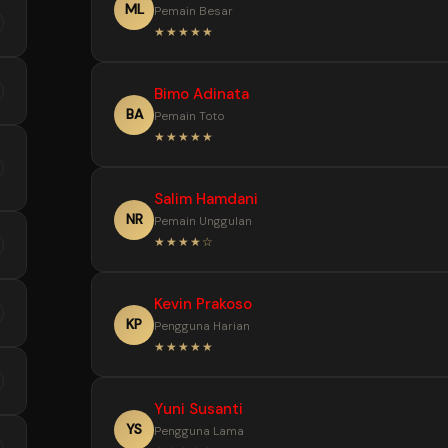
ML
Pemain Besar
ketika saya ingin mengecek kembali ang
★★★★★
pernah dipasang. Detail periode dan nom
tersimpan, sehingga tidak perlu mengand
“
Bimo Adinata
tangkapan layar.
Tampilan yang padat biasanya memb
BA
Pemain Toto
saya cepat bosan, tetapi di sini bagian pe
n
★★★★★
masih gampang dikenali. Saya bisa langs
membedakan menu saldo, daftar pasaran
“
Salim Hamdani
riwayat transaksi setiap bermain di IDXST
Minimum penarikan di IDXSTAR itu 50 r
NR
Pemain Unggulan
menurut saya masih masuk akal untuk pe
★★★★☆
bermodal ringan. Sebelum mengajukan W
juga bisa memeriksa ulang rekening dan 
“
Kevin Prakoso
saldo yang tersedia.
Hal yang saya sukai justru perbedaan 
KP
Pengguna Harian
tutup antar pasarannya di IDXSTAR. Saya
★★★★★
memilih sesi yang belum berakhir tanpa h
terburu-buru mengejar satu putaran tert
“
Yuni Susanti
IDXSTAR tidak membuat saya terpaku
YS
Pengguna Lama
taruhan besar. Pilihan nominalnya member