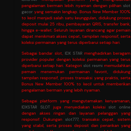
pengalaman bermain lebih nyaman dengan pilihan
slot
gacor
yang semakin lengkap. Bonus New Member 100%
to kecil menjadi salah satu keunggulan, didukung proses
deposit mulai 25 ribu, pembayaran QRIS, transfer bank,
hingga e-wallet. Seluruh layanan dirancang agar pemain
dapat menikmati akses cepat, tampilan responsif, serta
koleksi permainan yang terus diperbarui setiap hari.
Sebagai bandar slot,
IDX STAR
menghadirkan beragam
provider populer dengan koleksi permainan yang terus
diperbarui setiap hari. Kategori
slot resmi
memudahkan
pemain menemukan permainan favorit, didukung
tampilan responsif, proses transaksi yang praktis, serta
Bonus New Member 100% to kecil untuk memberikan
pengalaman bermain yang lebih nyaman.
Sebagai platform yang mengutamakan kenyamanan,
IDXSTAR SLOT
juga menyediakan koleksi
slot online
dengan akses ringan dan layanan pelanggan yang
responsif. Dukungan
slot777
, transaksi cepat, sistem
yang stabil, serta proses deposit dan penarikan yang