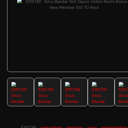
IDXSTAR
merupakan platform yang menghadirkan