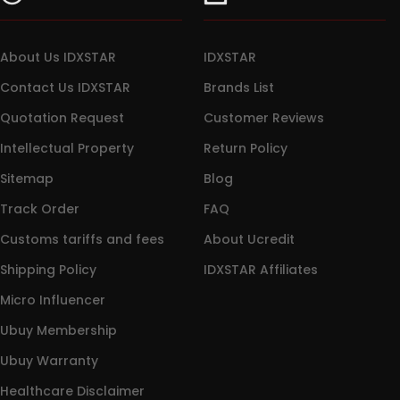
About Us IDXSTAR
IDXSTAR
Contact Us IDXSTAR
Brands List
Quotation Request
Customer Reviews
Intellectual Property
Return Policy
Sitemap
Blog
Track Order
FAQ
Customs tariffs and fees
About Ucredit
Shipping Policy
IDXSTAR Affiliates
Micro Influencer
Ubuy Membership
Ubuy Warranty
Healthcare Disclaimer