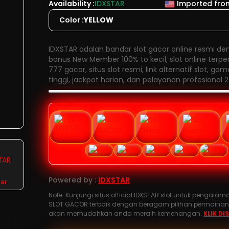
Availability :
IDXSTAR
Imported fro
Color :
YELLOW
IDXSTAR adalah bandar slot gacor online resmi d
bonus New Member 100% to kecil, slot online terper
777 gacor, situs slot resmi, link alternatif slot, ga
tinggi, jackpot harian, dan pelayanan profesional 
Powered by :
IDXSTAR
Note: Kunjungi situs official IDXSTAR slot untuk pengala
SLOT GACOR terbaik dengan beragam pilihan permaina
akan memudahkan anda meraih kemenangan.
KLIK DIS