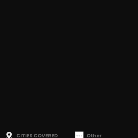
CITIES COVERED
Other