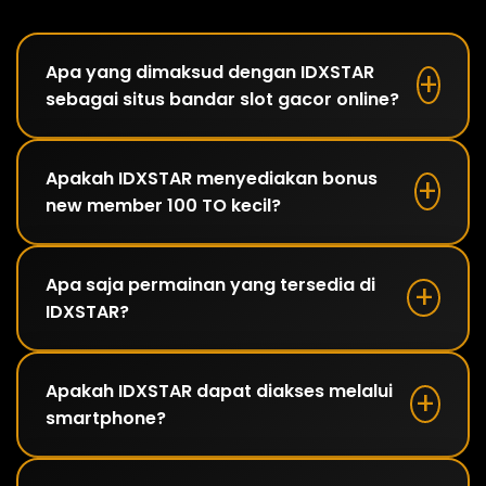
Apa yang dimaksud dengan IDXSTAR
sebagai situs bandar slot gacor online?
IDXSTAR merupakan platform hiburan online
Apakah IDXSTAR menyediakan bonus
yang menyediakan berbagai pilihan
new member 100 TO kecil?
permainan slot dan game digital lainnya.
Platform ini dirancang dengan tampilan
IDXSTAR menyediakan informasi mengenai
Apa saja permainan yang tersedia di
responsif serta navigasi yang mudah
program bonus new member 100 TO kecil
IDXSTAR?
digunakan melalui berbagai perangkat.
bagi pengguna baru. Setiap promo memiliki
ketentuan dan persyaratan tertentu yang
IDXSTAR menghadirkan beragam kategori
Apakah IDXSTAR dapat diakses melalui
perlu diperhatikan sebelum mengikuti
permainan online, termasuk slot, togel, CSN,
smartphone?
program.
arcade, baccarat, serta pilihan game lainnya
yang dapat diakses melalui satu akun.
Ya. IDXSTAR menggunakan tampilan yang