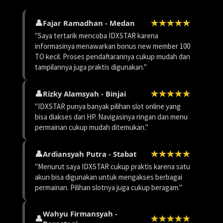
Fajar Ramadhan - Medan
"Saya tertarik mencoba IDXSTAR karena
informasinya menawarkan bonus new member 100
TO kecil. Proses pendaftarannya cukup mudah dan
tampilannya juga praktis digunakan."
Rizky Alamsyah - Binjai
"IDXSTAR punya banyak pilihan slot online yang
bisa diakses dari HP. Navigasinya ringan dan menu
permainan cukup mudah ditemukan."
Ardiansyah Putra - Stabat
"Menurut saya IDXSTAR cukup praktis karena satu
akun bisa digunakan untuk mengakses berbagai
permainan. Pilihan slotnya juga cukup beragam."
Wahyu Firmansyah -