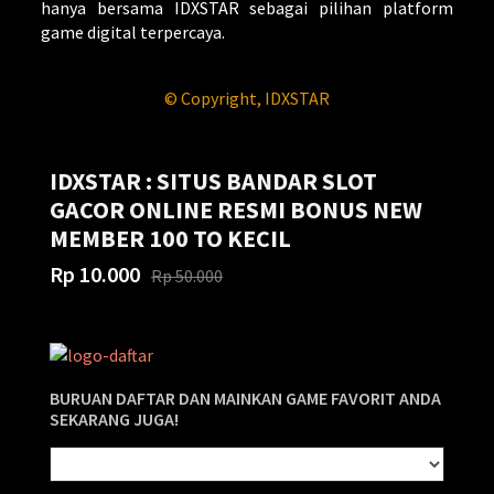
hanya bersama IDXSTAR sebagai pilihan platform
game digital terpercaya.
© Copyright, IDXSTAR
IDXSTAR : SITUS BANDAR SLOT
GACOR ONLINE RESMI BONUS NEW
MEMBER 100 TO KECIL
Rp 10.000
Translation
Translation
Rp 50.000
missing:
missing:
en.products.general.regular_price
en.products.general.sale_price
BURUAN DAFTAR DAN MAINKAN GAME FAVORIT ANDA
SEKARANG JUGA!