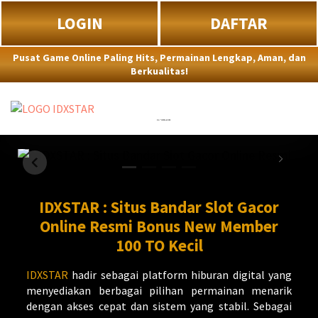
LOGIN
DAFTAR
Pusat Game Online Paling Hits, Permainan Lengkap, Aman, dan
Berkualitas!
IDXSTAR : Situs Bandar Slot Gacor
Online Resmi Bonus New Member
100 TO Kecil
IDXSTAR
hadir sebagai platform hiburan digital yang
menyediakan berbagai pilihan permainan menarik
dengan akses cepat dan sistem yang stabil. Sebagai