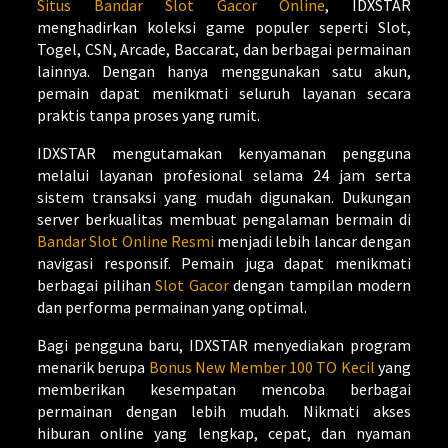
Situs Bandar Slot Gacor Online
, IDXSTAR
menghadirkan koleksi game populer seperti Slot,
Togel, CSN, Arcade, Baccarat, dan berbagai permainan
lainnya. Dengan hanya menggunakan satu akun,
pemain dapat menikmati seluruh layanan secara
praktis tanpa proses yang rumit.
IDXSTAR mengutamakan kenyamanan pengguna
melalui layanan profesional selama 24 jam serta
sistem transaksi yang mudah digunakan. Dukungan
server berkualitas membuat pengalaman bermain di
Bandar Slot Online Resmi
menjadi lebih lancar dengan
navigasi responsif. Pemain juga dapat menikmati
berbagai pilihan
Slot Gacor
dengan tampilan modern
dan performa permainan yang optimal.
Bagi pengguna baru, IDXSTAR menyediakan program
menarik berupa
Bonus New Member 100 TO Kecil
yang
memberikan kesempatan mencoba berbagai
permainan dengan lebih mudah. Nikmati akses
hiburan online yang lengkap, cepat, dan nyaman