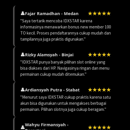
Fajar Ramadhan - Medan
"Saya tertarik mencoba IDXSTAR karena
informasinya menawarkan bonus new member 100
TO kecil. Proses pendaftarannya cukup mudah dan
tampilannya juga praktis digunakan."
Rizky Alamsyah - Binjai
"IDXSTAR punya banyak pilihan slot online yang
bisa diakses dari HP. Navigasinya ringan dan menu
permainan cukup mudah ditemukan."
Ardiansyah Putra - Stabat
"Menurut saya IDXSTAR cukup praktis karena satu
akun bisa digunakan untuk mengakses berbagai
permainan. Pilihan slotnya juga cukup beragam."
Wahyu Firmansyah -