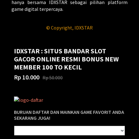
hanya bersama IDXSTAR sebagai pilihan platform
game digital terpercaya.
© Copyright, IDXSTAR
IDXSTAR : SITUS BANDAR SLOT
GACOR ONLINE RESMI BONUS NEW
MEMBER 100 TO KECIL
Rp 10.000
Translation
Translation
Rp 50.000
missing:
missing:
en.products.general.regular_price
en.products.general.sale_price
BURUAN DAFTAR DAN MAINKAN GAME FAVORIT ANDA
SEKARANG JUGA!