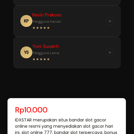
ringan. Sebelum mengajukan WD, saya
“
Kevin Prakoso
juga bisa memeriksa ulang rekening
Hal yang saya sukai justru
+
KP
Pengguna Harian
dan jumlah saldo yang tersedia.
perbedaan jam tutup antar
★★★★★
pasarannya di IDXSTAR. Saya dapat
memilih sesi yang belum berakhir
“
Yuni Susanti
tanpa harus terburu-buru mengejar
IDXSTAR tidak membuat saya
+
YS
Pengguna Lama
satu putaran tertentu.
terpaku pada taruhan besar. Pilihan
★★★★★
nominalnya memberi ruang untuk
bermain secukupnya sambil tetap
“
menjaga pengeluaran harian.
Saya memilih IDXSTAR karena
informasi yang tersedia lengkap
dalam satu tempat. Mulai dari pasaran,
jadwal, hingga update hasil keluaran
Rp10.000
Togel Besar 4D dapat ditemukan
dengan tampilan yang praktis.
IDXSTAR merupakan situs bandar slot gacor
online resmi yang menyediakan slot gacor hari
ini, slot online 777, bandar slot terpercaya, bonus