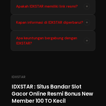
tetap nyaman di berbagai perangkat.
IDXSTAR menyediakan beragam pilihan slot
+
Apakah IDXSTAR memiliki link resmi?
online, slot777, bandar togel, toto online, serta
berbagai permainan populer yang dapat
Ya, IDXSTAR menyediakan link resmi sebagai
+
Kapan informasi di IDXSTAR diperbarui?
dinikmati melalui satu platform.
jalur akses utama untuk memperoleh
informasi terbaru mengenai slot gacor, bonus,
Informasi di IDXSTAR diperbarui secara berkala,
Apa keuntungan bergabung dengan
promo, dan layanan yang tersedia.
+
IDXSTAR?
mulai dari jadwal pasaran togel, pembaruan
permainan slot online, hingga berbagai promo
dan event terbaru.
Pengguna dapat menikmati bonus New
Member, promo berkala, pilihan slot gacor,
bandar togel online, serta layanan pelanggan
yang responsif untuk memberikan
IDXSTAR
pengalaman bermain yang lebih nyaman.
IDXSTAR : Situs Bandar Slot
Gacor Online Resmi Bonus New
Member 100 TO Kecil