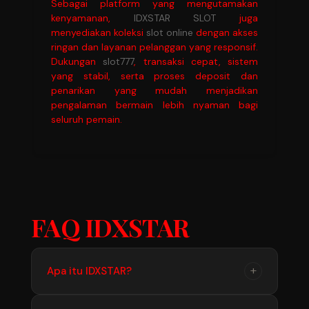
Sebagai platform yang mengutamakan
kenyamanan,
IDXSTAR SLOT
juga
menyediakan koleksi
slot online
dengan akses
ringan dan layanan pelanggan yang responsif.
Dukungan
slot777
, transaksi cepat, sistem
yang stabil, serta proses deposit dan
penarikan yang mudah menjadikan
pengalaman bermain lebih nyaman bagi
seluruh pemain.
FAQ IDXSTAR
+
Apa itu IDXSTAR?