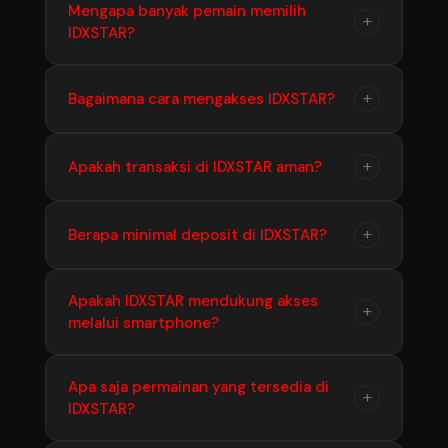
IDXSTAR merupakan platform yang
Mengapa banyak pemain memilih
+
IDXSTAR?
menghadirkan pilihan slot online, bandar togel,
dan berbagai permainan populer dengan
akses yang ringan, tampilan responsif, serta
Banyak pemain memilih IDXSTAR karena
+
Bagaimana cara mengakses IDXSTAR?
layanan yang mudah digunakan setiap hari.
menyediakan slot gacor, bonus New Member,
proses transaksi yang praktis, serta dukungan
Pengguna dapat mengakses IDXSTAR melalui
+
Apakah transaksi di IDXSTAR aman?
layanan yang dapat diakses selama 24 jam.
link resmi atau mesin pencari untuk
memperoleh informasi terbaru mengenai slot
IDXSTAR mendukung sistem transaksi yang
+
Berapa minimal deposit di IDXSTAR?
online, bandar togel, promo, dan berbagai
jelas melalui QRIS, transfer bank, dan e-wallet
layanan yang tersedia.
sehingga proses deposit maupun penarikan
Minimal deposit di IDXSTAR dimulai dari 25 ribu
Apakah IDXSTAR mendukung akses
saldo dapat dilakukan dengan lebih praktis.
+
melalui smartphone?
sehingga pemain dapat menikmati berbagai
pilihan slot777, slot gacor, maupun bandar
togel dengan nominal yang lebih terjangkau.
Ya, tampilan IDXSTAR telah dioptimalkan untuk
Apa saja permainan yang tersedia di
+
IDXSTAR?
smartphone, tablet, dan komputer sehingga
akses ke slot online maupun bandar togel