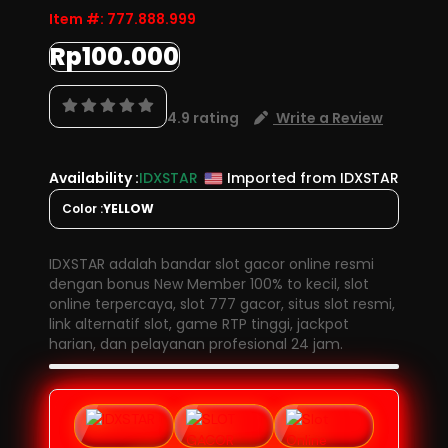
Item #:
777.888.999
Rp100.000
4.9 rating
Write a Review
Availability :
IDXSTAR
Imported from IDXSTAR
Color :
YELLOW
IDXSTAR adalah bandar slot gacor online resmi
dengan bonus New Member 100% to kecil, slot
online terpercaya, slot 777 gacor, situs slot resmi,
link alternatif slot, game RTP tinggi, jackpot
harian, dan pelayanan profesional 24 jam.