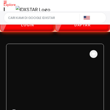
Explore
US
LOGIN
DAFTAR