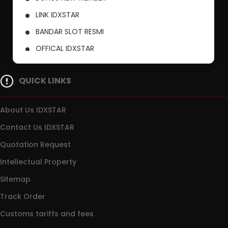
LINK IDXSTAR
BANDAR SLOT RESMI
OFFICAL IDXSTAR
SLOT ONLINE
QUICK LINKS
About Us IDXSTAR
Contact Us IDXSTAR
Quotation Request
Intellectual Property
Sitemap
Track Order
Customs tariffs and fees