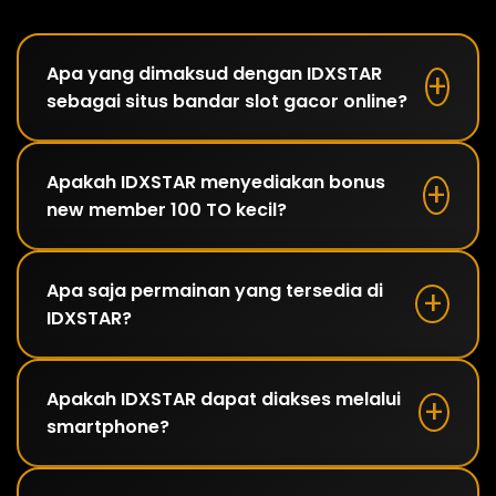
Apa yang dimaksud dengan IDXSTAR
sebagai situs bandar slot gacor online?
IDXSTAR merupakan platform hiburan online
Apakah IDXSTAR menyediakan bonus
yang menyediakan berbagai pilihan
new member 100 TO kecil?
permainan slot dan game digital lainnya.
Platform ini dirancang dengan tampilan
IDXSTAR menyediakan informasi mengenai
Apa saja permainan yang tersedia di
responsif serta navigasi yang mudah
program bonus new member 100 TO kecil
IDXSTAR?
digunakan melalui berbagai perangkat.
bagi pengguna baru. Setiap promo memiliki
ketentuan dan persyaratan tertentu yang
IDXSTAR menghadirkan beragam kategori
Apakah IDXSTAR dapat diakses melalui
perlu diperhatikan sebelum mengikuti
permainan online, termasuk slot, togel, CSN,
smartphone?
program.
arcade, baccarat, serta pilihan game lainnya
yang dapat diakses melalui satu akun.
Ya. IDXSTAR menggunakan tampilan yang