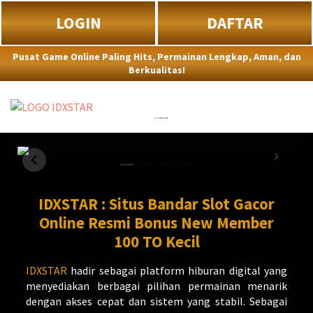
LOGIN
DAFTAR
Pusat Game Online Paling Hits, Permainan Lengkap, Aman, dan
Berkualitas!
IDXSTAR : Situs Bandar Slot Gacor
Online Resmi Bonus New Member
100 TO Kecil
IDXSTAR
hadir sebagai platform hiburan digital yang
menyediakan berbagai pilihan permainan menarik
dengan akses cepat dan sistem yang stabil. Sebagai