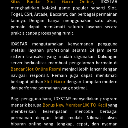
Situs Bandar Slot Gacor Online
, IDXSTAR
menghadirkan koleksi game populer seperti Slot,
Togel, CSN, Arcade, Baccarat, dan berbagai permainan
lainnya. Dengan hanya menggunakan satu akun,
pemain dapat menikmati seluruh layanan secara
praktis tanpa proses yang rumit.
IDXSTAR mengutamakan kenyamanan pengguna
melalui layanan profesional selama 24 jam serta
sistem transaksi yang mudah digunakan. Dukungan
server berkualitas membuat pengalaman bermain di
Bandar Slot Online Resmi
menjadi lebih lancar dengan
navigasi responsif. Pemain juga dapat menikmati
berbagai pilihan
Slot Gacor
dengan tampilan modern
dan performa permainan yang optimal.
Bagi pengguna baru, IDXSTAR menyediakan program
menarik berupa
Bonus New Member 100 TO Kecil
yang
memberikan kesempatan mencoba berbagai
permainan dengan lebih mudah. Nikmati akses
hiburan online yang lengkap, cepat, dan nyaman