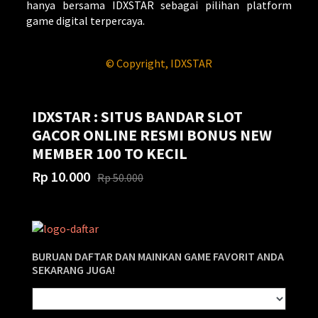
hanya bersama IDXSTAR sebagai pilihan platform
game digital terpercaya.
© Copyright, IDXSTAR
IDXSTAR : SITUS BANDAR SLOT
GACOR ONLINE RESMI BONUS NEW
MEMBER 100 TO KECIL
Rp 10.000
Translation
Translation
Rp 50.000
missing:
missing:
en.products.general.regular_price
en.products.general.sale_price
BURUAN DAFTAR DAN MAINKAN GAME FAVORIT ANDA
SEKARANG JUGA!