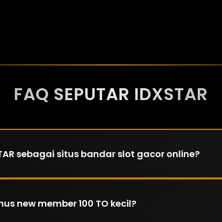
FAQ SEPUTAR IDXSTAR
R sebagai situs bandar slot gacor online?
ne yang menyediakan berbagai pilihan permainan slot da
rta navigasi yang mudah digunakan melalui berbagai per
us new member 100 TO kecil?