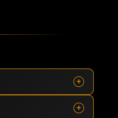
n game digital lainnya. Platform ini
angkat.