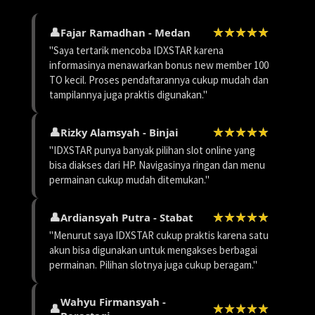
Fajar Ramadhan - Medan
"Saya tertarik mencoba IDXSTAR karena
informasinya menawarkan bonus new member 100
TO kecil. Proses pendaftarannya cukup mudah dan
tampilannya juga praktis digunakan."
Rizky Alamsyah - Binjai
"IDXSTAR punya banyak pilihan slot online yang
bisa diakses dari HP. Navigasinya ringan dan menu
permainan cukup mudah ditemukan."
Ardiansyah Putra - Stabat
"Menurut saya IDXSTAR cukup praktis karena satu
akun bisa digunakan untuk mengakses berbagai
permainan. Pilihan slotnya juga cukup beragam."
Wahyu Firmansyah -