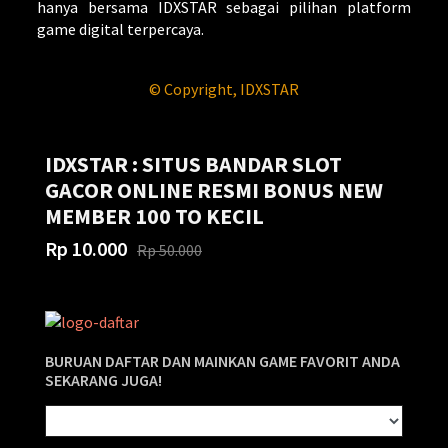
hanya bersama IDXSTAR sebagai pilihan platform
game digital terpercaya.
© Copyright, IDXSTAR
IDXSTAR : SITUS BANDAR SLOT
GACOR ONLINE RESMI BONUS NEW
MEMBER 100 TO KECIL
Rp 10.000
Translation
Translation
Rp 50.000
missing:
missing:
en.products.general.regular_price
en.products.general.sale_price
BURUAN DAFTAR DAN MAINKAN GAME FAVORIT ANDA
SEKARANG JUGA!