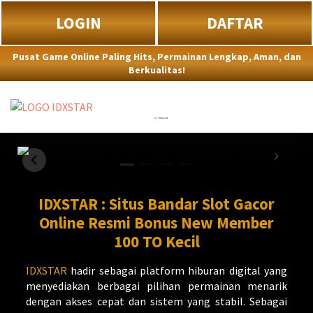
LOGIN
DAFTAR
Pusat Game Online Paling Hits, Permainan Lengkap, Aman, dan
Berkualitas!
IDXSTAR : Situs Bandar Slot Gacor
Online Resmi Bonus New Member
100 TO Kecil
IDXSTAR
hadir sebagai platform hiburan digital yang
menyediakan berbagai pilihan permainan menarik
dengan akses cepat dan sistem yang stabil. Sebagai