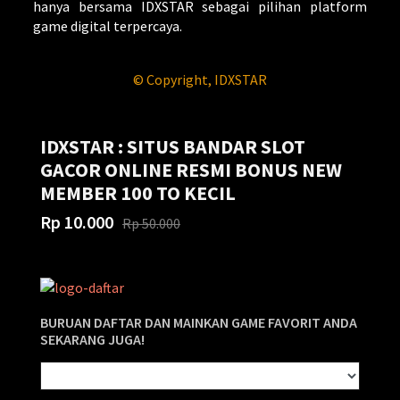
hanya bersama IDXSTAR sebagai pilihan platform
game digital terpercaya.
© Copyright, IDXSTAR
IDXSTAR : SITUS BANDAR SLOT
GACOR ONLINE RESMI BONUS NEW
MEMBER 100 TO KECIL
Rp 10.000
Translation
Translation
Rp 50.000
missing:
missing:
en.products.general.regular_price
en.products.general.sale_price
BURUAN DAFTAR DAN MAINKAN GAME FAVORIT ANDA
SEKARANG JUGA!