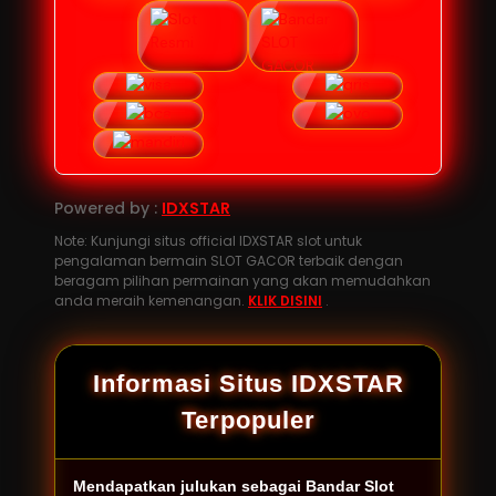
Powered by :
IDXSTAR
Note: Kunjungi situs official IDXSTAR slot untuk
pengalaman bermain SLOT GACOR terbaik dengan
beragam pilihan permainan yang akan memudahkan
anda meraih kemenangan.
KLIK DISINI
.
Informasi Situs IDXSTAR
Terpopuler
Mendapatkan julukan sebagai Bandar Slot