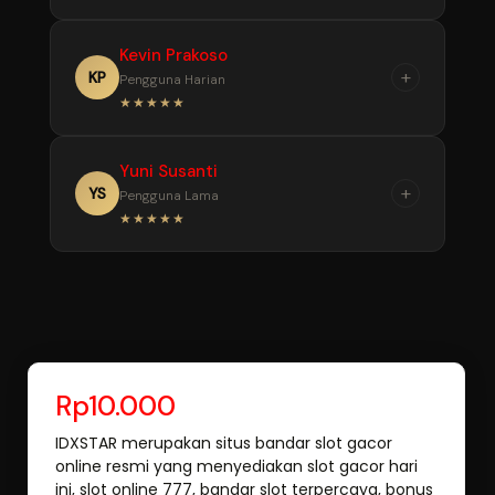
ringan. Sebelum mengajukan WD, saya
“
Kevin Prakoso
juga bisa memeriksa ulang rekening
Hal yang saya sukai justru
+
KP
Pengguna Harian
dan jumlah saldo yang tersedia.
perbedaan jam tutup antar
★★★★★
pasarannya di IDXSTAR. Saya dapat
memilih sesi yang belum berakhir
“
Yuni Susanti
tanpa harus terburu-buru mengejar
IDXSTAR tidak membuat saya
+
YS
Pengguna Lama
satu putaran tertentu.
terpaku pada taruhan besar. Pilihan
★★★★★
nominalnya memberi ruang untuk
bermain secukupnya sambil tetap
“
menjaga pengeluaran harian.
Saya memilih IDXSTAR karena
informasi yang tersedia lengkap
dalam satu tempat. Mulai dari pasaran,
jadwal, hingga update hasil keluaran
Rp10.000
Togel Besar 4D dapat ditemukan
dengan tampilan yang praktis.
IDXSTAR merupakan situs bandar slot gacor
online resmi yang menyediakan slot gacor hari
ini, slot online 777, bandar slot terpercaya, bonus