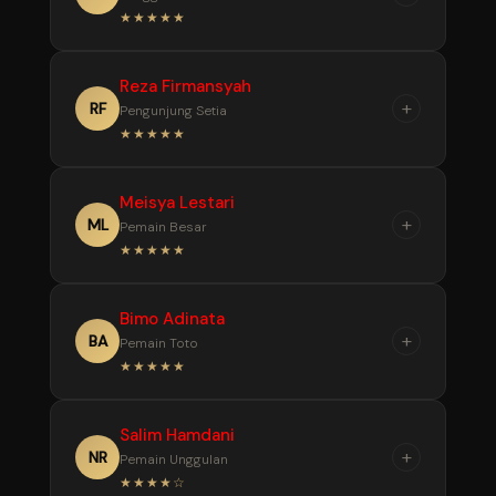
★★★★★
biasa. Nominal 25 ribu sudah cukup
untuk mengisi saldo dan memilih
“
Reza Firmansyah
permainan tanpa memaksakan
Saya tertarik bermain di IDXSTAR
+
RF
Pengunjung Setia
anggaran. Situs IDXSTAR sudah jadi
karena pilihan SDY, SGP, HK, dan HKLT
★★★★★
pilihan favoritku.
berada dalam satu katalog. Jadi, saya
bisa menyesuaikan pasaran dengan
“
Meisya Lestari
waktu senggang, bukan mengikuti
Catatan tiket di IDXSTAR cukup
+
ML
Pemain Besar
jadwal orang lain.
berguna ketika saya ingin mengecek
★★★★★
kembali angka yang pernah dipasang.
Detail periode dan nominalnya
“
Bimo Adinata
tersimpan, sehingga tidak perlu
Tampilan yang padat biasanya
+
BA
Pemain Toto
mengandalkan tangkapan layar.
membuat saya cepat bosan, tetapi di
★★★★★
sini bagian penting masih gampang
dikenali. Saya bisa langsung
“
Salim Hamdani
membedakan menu saldo, daftar
Minimum penarikan di IDXSTAR itu
+
NR
Pemain Unggulan
pasaran, dan riwayat transaksi setiap
50 ribu dan menurut saya masih
★★★★☆
bermain di IDXSTAR.
masuk akal untuk pemain bermodal