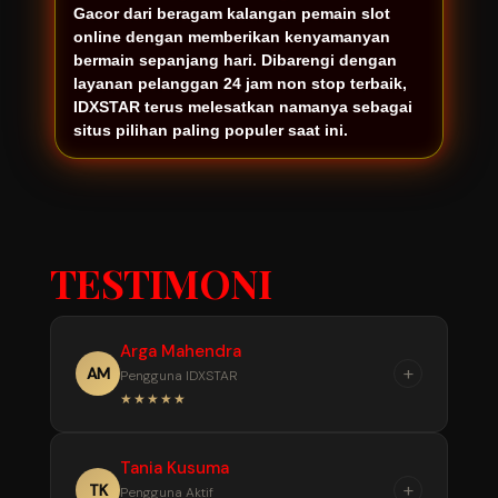
Gacor dari beragam kalangan pemain slot
online dengan memberikan kenyamanyan
bermain sepanjang hari. Dibarengi dengan
layanan pelanggan 24 jam non stop terbaik,
IDXSTAR terus melesatkan namanya sebagai
situs pilihan paling populer saat ini.
TESTIMONI
Arga Mahendra
+
AM
Pengguna IDXSTAR
★★★★★
“
Tania Kusuma
QRIS paling membantu saat saya
+
TK
Pengguna Aktif
tidak ingin menunggu proses transfer