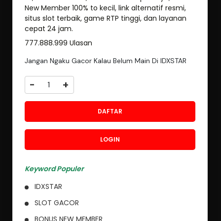
New Member 100% to kecil, link alternatif resmi,
situs slot terbaik, game RTP tinggi, dan layanan
cepat 24 jam.
777.888.999 Ulasan
Jangan Ngaku Gacor Kalau Belum Main Di IDXSTAR
-
+
DAFTAR
LOGIN
Keyword Populer
IDXSTAR
SLOT GACOR
BONUS NEW MEMBER