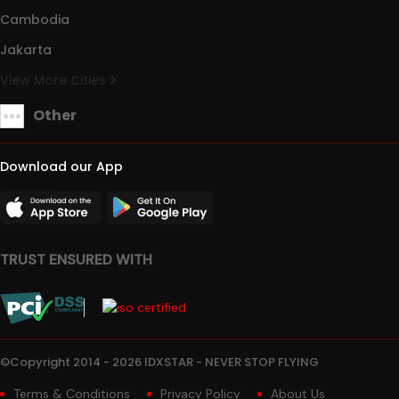
Cambodia
Jakarta
View More Cities
Other
Download our App
TRUST ENSURED WITH
©Copyright 2014 - 2026 IDXSTAR - NEVER STOP FLYING
Terms & Conditions
Privacy Policy
About Us