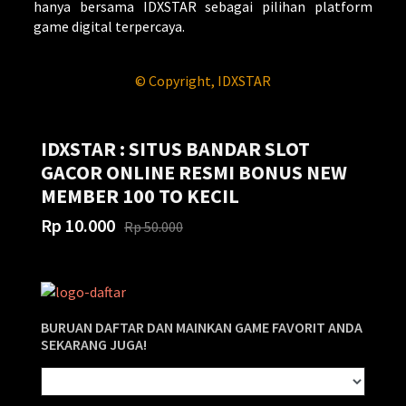
hanya bersama IDXSTAR sebagai pilihan platform
game digital terpercaya.
© Copyright, IDXSTAR
IDXSTAR : SITUS BANDAR SLOT
GACOR ONLINE RESMI BONUS NEW
MEMBER 100 TO KECIL
Rp 10.000
Translation
Translation
Rp 50.000
missing:
missing:
en.products.general.regular_price
en.products.general.sale_price
BURUAN DAFTAR DAN MAINKAN GAME FAVORIT ANDA
SEKARANG JUGA!