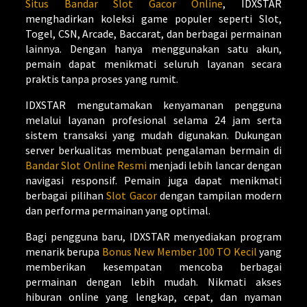
Situs Bandar Slot Gacor Online
, IDXSTAR
menghadirkan koleksi game populer seperti Slot,
Togel, CSN, Arcade, Baccarat, dan berbagai permainan
lainnya. Dengan hanya menggunakan satu akun,
pemain dapat menikmati seluruh layanan secara
praktis tanpa proses yang rumit.
IDXSTAR mengutamakan kenyamanan pengguna
melalui layanan profesional selama 24 jam serta
sistem transaksi yang mudah digunakan. Dukungan
server berkualitas membuat pengalaman bermain di
Bandar Slot Online Resmi
menjadi lebih lancar dengan
navigasi responsif. Pemain juga dapat menikmati
berbagai pilihan
Slot Gacor
dengan tampilan modern
dan performa permainan yang optimal.
Bagi pengguna baru, IDXSTAR menyediakan program
menarik berupa
Bonus New Member 100 TO Kecil
yang
memberikan kesempatan mencoba berbagai
permainan dengan lebih mudah. Nikmati akses
hiburan online yang lengkap, cepat, dan nyaman