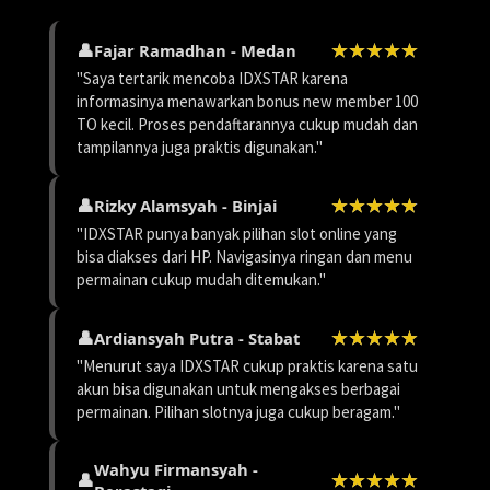
Fajar Ramadhan - Medan
"Saya tertarik mencoba IDXSTAR karena
informasinya menawarkan bonus new member 100
TO kecil. Proses pendaftarannya cukup mudah dan
tampilannya juga praktis digunakan."
Rizky Alamsyah - Binjai
"IDXSTAR punya banyak pilihan slot online yang
bisa diakses dari HP. Navigasinya ringan dan menu
permainan cukup mudah ditemukan."
Ardiansyah Putra - Stabat
"Menurut saya IDXSTAR cukup praktis karena satu
akun bisa digunakan untuk mengakses berbagai
permainan. Pilihan slotnya juga cukup beragam."
Wahyu Firmansyah -