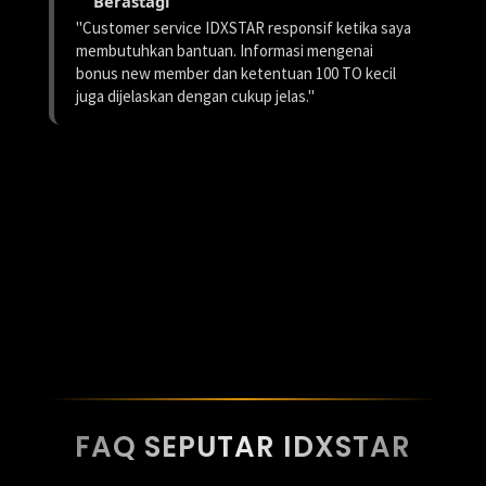
Berastagi
"Customer service IDXSTAR responsif ketika saya
membutuhkan bantuan. Informasi mengenai
bonus new member dan ketentuan 100 TO kecil
juga dijelaskan dengan cukup jelas."
IDXSTAR merupakan situs bandar slot gacor online resmi
yang menyediakan slot gacor hari ini, slot online 777,
bandar slot terpercaya, bonus New Member 100% to
kecil, link alternatif resmi, situs slot terbaik, game RTP
tinggi, dan layanan cepat 24 jam.
FAQ SEPUTAR IDXSTAR