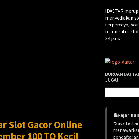
en.products.gen
en.products.gen
IDXSTAR merupak
menyediakan slot
terpercaya, bon
resmi, situs sl
24 jam.
BURUAN DAFTAR
JUGA!
Fajar Ra
ar Slot Gacor Online
"Saya terta
menawarkan 
mber 100 TO Kecil
pendaftaran