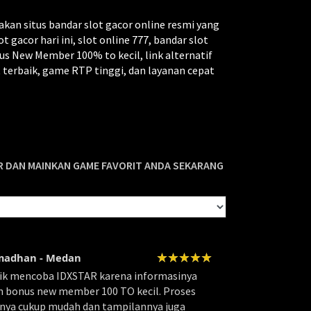
eral.regular_price
eral.sale_price
an situs bandar slot gacor online resmi yang
 gacor hari ini, slot online 777, bandar slot
us New Member 100% to kecil, link alternatif
ot terbaik, game RTP tinggi, dan layanan cepat
 DAN MAINKAN GAME FAVORIT ANDA SEKARANG
madhan - Medan
rik mencoba IDXSTAR karena informasinya
bonus new member 100 TO kecil. Proses
nya cukup mudah dan tampilannya juga