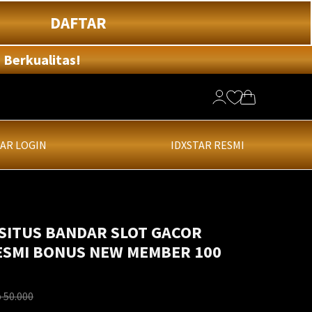
DAFTAR
 Berkualitas!
TAR LOGIN
IDXSTAR RESMI
 SITUS BANDAR SLOT GACOR
ESMI BONUS NEW MEMBER 100
 50.000