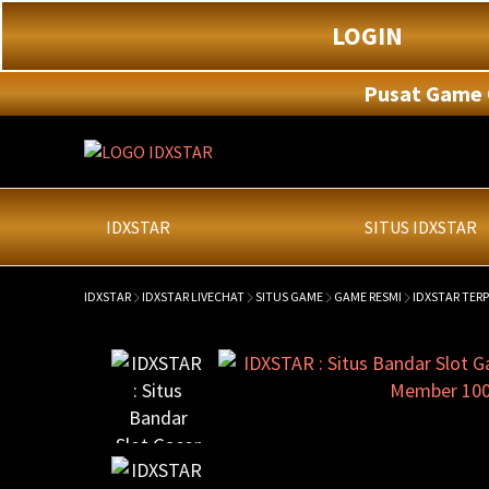
LOGIN
Pusat Game O
IDXSTAR
SITUS IDXSTAR
IDXSTAR
IDXSTAR LIVECHAT
SITUS GAME
GAME RESMI
IDXSTAR TER