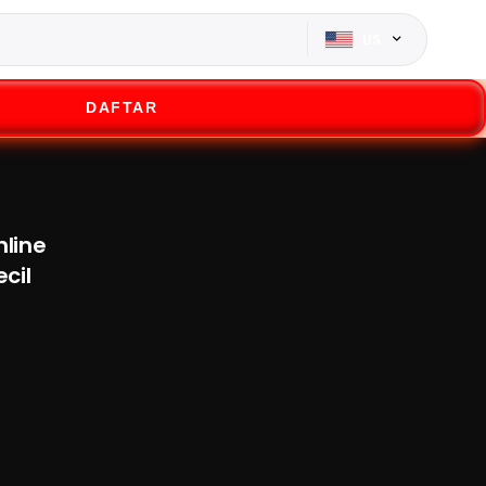
US
DAFTAR
nline
cil