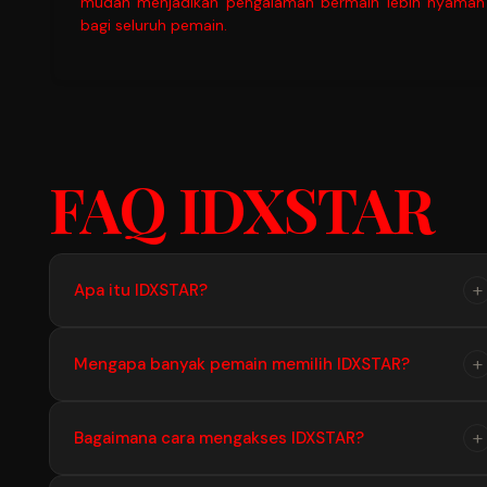
mudah menjadikan pengalaman bermain lebih nyaman
bagi seluruh pemain.
FAQ IDXSTAR
+
Apa itu IDXSTAR?
IDXSTAR merupakan platform yang menghadirkan pilihan
+
Mengapa banyak pemain memilih IDXSTAR?
slot online, bandar togel, dan berbagai permainan
populer dengan akses yang ringan, tampilan responsif,
Banyak pemain memilih IDXSTAR karena menyediakan
+
Bagaimana cara mengakses IDXSTAR?
serta layanan yang mudah digunakan setiap hari.
slot gacor, bonus New Member, proses transaksi yang