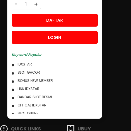
-
+
DAFTAR
LOGIN
Keyword Populer
IDXSTAR
SLOT GACOR
BONUS NEW MEMBER
LINK IDXSTAR
BANDAR SLOT RESMI
OFFICAL IDXSTAR
SLOT ONLINE
QUICK LINKS
UBUY