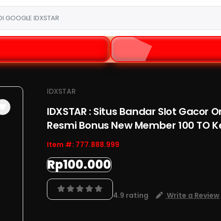
IDXSTAR
IDXSTAR : Situs Bandar Slot Gacor O
Resmi Bonus New Member 100 TO Ke
Item #:
777.888.999
Rp100.000
4.9 rating
Write a Review