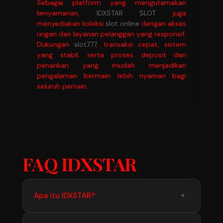
Sebagai platform yang mengutamakan
kenyamanan,
IDXSTAR SLOT
juga
menyediakan koleksi
slot online
dengan akses
ringan dan layanan pelanggan yang responsif.
Dukungan
slot777
, transaksi cepat, sistem
yang stabil, serta proses deposit dan
penarikan yang mudah menjadikan
pengalaman bermain lebih nyaman bagi
seluruh pemain.
FAQ IDXSTAR
+
Apa itu IDXSTAR?