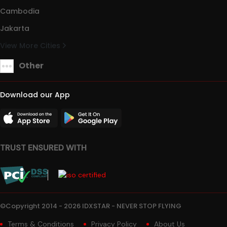
Cambodia
Jakarta
View More Cities
Other
Download our App
TRUST ENSURED WITH
©Copyright 2014 - 2026 IDXSTAR - NEVER STOP FLYING
Terms & Conditions
Privacy Policy
About Us