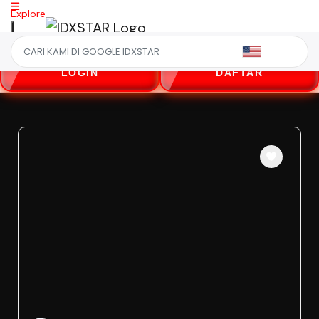
Explore
US
LOGIN
DAFTAR