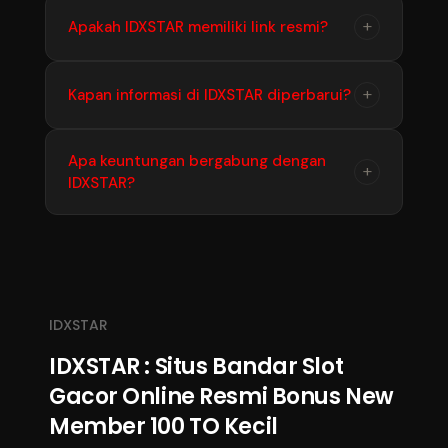
tetap nyaman di berbagai perangkat.
IDXSTAR menyediakan beragam pilihan slot
+
Apakah IDXSTAR memiliki link resmi?
online, slot777, bandar togel, toto online, serta
berbagai permainan populer yang dapat
Ya, IDXSTAR menyediakan link resmi sebagai
+
Kapan informasi di IDXSTAR diperbarui?
dinikmati melalui satu platform.
jalur akses utama untuk memperoleh
informasi terbaru mengenai slot gacor, bonus,
Informasi di IDXSTAR diperbarui secara berkala,
Apa keuntungan bergabung dengan
promo, dan layanan yang tersedia.
+
IDXSTAR?
mulai dari jadwal pasaran togel, pembaruan
permainan slot online, hingga berbagai promo
dan event terbaru.
Pengguna dapat menikmati bonus New
Member, promo berkala, pilihan slot gacor,
bandar togel online, serta layanan pelanggan
yang responsif untuk memberikan
IDXSTAR
pengalaman bermain yang lebih nyaman.
IDXSTAR : Situs Bandar Slot
Gacor Online Resmi Bonus New
Member 100 TO Kecil