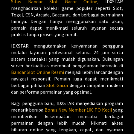
Situs Bandar Slot Gacor Online
, IDXSTAR
menghadirkan koleksi game populer seperti Slot,
Togel, CSN, Arcade, Baccarat, dan berbagai permainan
lainnya. Dengan hanya menggunakan satu akun,
pemain dapat menikmati seluruh layanan secara
praktis tanpa proses yang rumit.
IDXSTAR mengutamakan kenyamanan pengguna
melalui layanan profesional selama 24 jam serta
sistem transaksi yang mudah digunakan. Dukungan
server berkualitas membuat pengalaman bermain di
Bandar Slot Online Resmi
menjadi lebih lancar dengan
navigasi responsif. Pemain juga dapat menikmati
berbagai pilihan
Slot Gacor
dengan tampilan modern
dan performa permainan yang optimal.
Bagi pengguna baru, IDXSTAR menyediakan program
menarik berupa
Bonus New Member 100 TO Kecil
yang
memberikan kesempatan mencoba berbagai
permainan dengan lebih mudah. Nikmati akses
hiburan online yang lengkap, cepat, dan nyaman