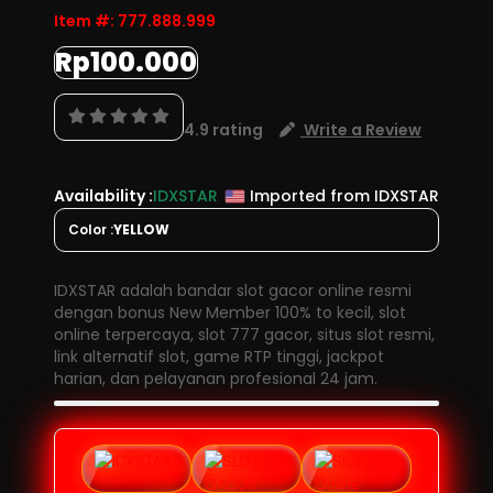
Item #:
777.888.999
Rp100.000
4.9 rating
Write a Review
Availability :
IDXSTAR
Imported from IDXSTAR
Color :
YELLOW
IDXSTAR adalah bandar slot gacor online resmi
dengan bonus New Member 100% to kecil, slot
online terpercaya, slot 777 gacor, situs slot resmi,
link alternatif slot, game RTP tinggi, jackpot
harian, dan pelayanan profesional 24 jam.