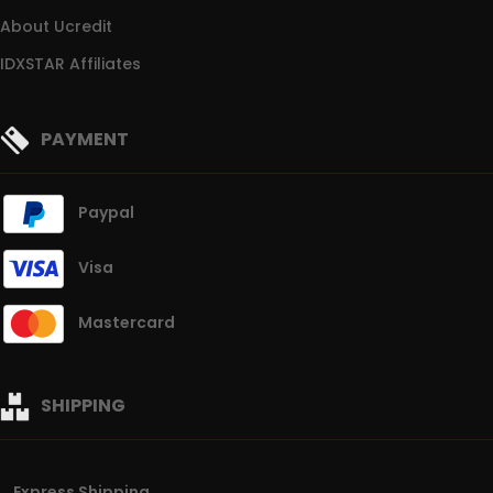
About Ucredit
IDXSTAR Affiliates
PAYMENT
Paypal
Visa
Mastercard
SHIPPING
Express Shipping