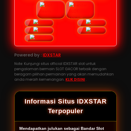
Powered by :
IDXSTAR
Note: Kunjungi situs official IDXSTAR slot untuk
pengalaman bermain SLOT GACOR terbaik dengan
beragam pilihan permainan yang akan memudahkan
anda meraih kemenangan.
KLIK DISINI
.
Informasi Situs IDXSTAR
Terpopuler
Mendapatkan julukan sebagai Bandar Slot