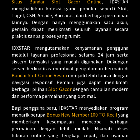
Situs Bandar Slot Gacor Online
, IDXSTAR
menghadirkan koleksi game populer seperti Slot,
Togel, CSN, Arcade, Baccarat, dan berbagai permainan
lainnya. Dengan hanya menggunakan satu akun,
pemain dapat menikmati seluruh layanan secara
praktis tanpa proses yang rumit.
IDXSTAR mengutamakan kenyamanan pengguna
melalui layanan profesional selama 24 jam serta
sistem transaksi yang mudah digunakan. Dukungan
server berkualitas membuat pengalaman bermain di
Bandar Slot Online Resmi
menjadi lebih lancar dengan
navigasi responsif. Pemain juga dapat menikmati
berbagai pilihan
Slot Gacor
dengan tampilan modern
dan performa permainan yang optimal.
Bagi pengguna baru, IDXSTAR menyediakan program
menarik berupa
Bonus New Member 100 TO Kecil
yang
memberikan kesempatan mencoba berbagai
permainan dengan lebih mudah. Nikmati akses
hiburan online yang lengkap, cepat, dan nyaman