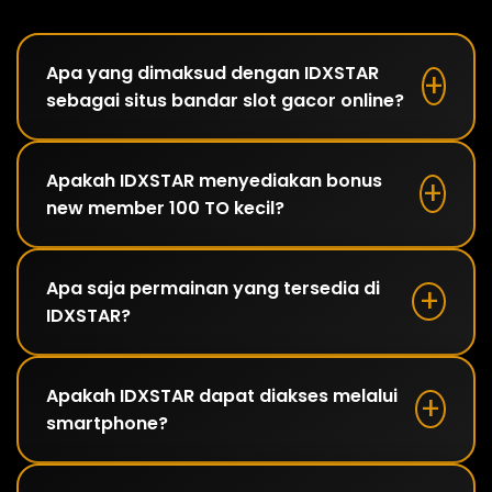
Apa yang dimaksud dengan IDXSTAR
sebagai situs bandar slot gacor online?
IDXSTAR merupakan platform hiburan online
Apakah IDXSTAR menyediakan bonus
yang menyediakan berbagai pilihan
new member 100 TO kecil?
permainan slot dan game digital lainnya.
Platform ini dirancang dengan tampilan
IDXSTAR menyediakan informasi mengenai
Apa saja permainan yang tersedia di
responsif serta navigasi yang mudah
program bonus new member 100 TO kecil
IDXSTAR?
digunakan melalui berbagai perangkat.
bagi pengguna baru. Setiap promo memiliki
ketentuan dan persyaratan tertentu yang
IDXSTAR menghadirkan beragam kategori
Apakah IDXSTAR dapat diakses melalui
perlu diperhatikan sebelum mengikuti
permainan online, termasuk slot, togel, CSN,
smartphone?
program.
arcade, baccarat, serta pilihan game lainnya
yang dapat diakses melalui satu akun.
Ya. IDXSTAR menggunakan tampilan yang