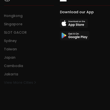
Download our App
Hongkong
Singapore
SLOT GACOR
Sydney
Taiwan
Japan
Cambodia
Jakarta
View More Cities