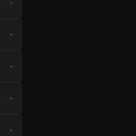
+
ka yang
inalnya
alkan
uat
+
nting
ung
, dan
AR.
ibu dan
+
main
D, saya
jumlah
jam
+
 dapat
arus
entu.
 pada
+
i ruang