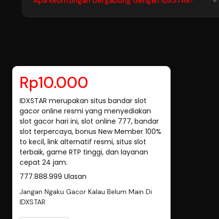
+
Apa keuntungan bergabung dengan IDXSTAR?
jadwal pasaran togel, pembaruan permainan slot online,
hingga berbagai promo dan event terbaru.
Pengguna dapat menikmati bonus New Member, promo
berkala, pilihan slot gacor, bandar togel online, serta
layanan pelanggan yang responsif untuk memberikan
pengalaman bermain yang lebih nyaman.
Rp10.000
IDXSTAR merupakan situs bandar slot
gacor online resmi yang menyediakan
slot gacor hari ini, slot online 777, bandar
slot terpercaya, bonus New Member 100%
to kecil, link alternatif resmi, situs slot
terbaik, game RTP tinggi, dan layanan
cepat 24 jam.
777.888.999 Ulasan
Jangan Ngaku Gacor Kalau Belum Main Di
IDXSTAR