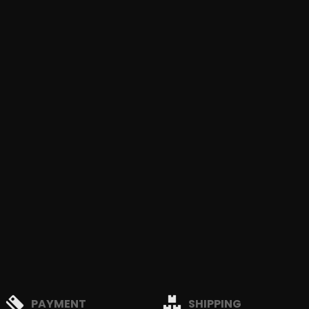
PAYMENT
SHIPPING