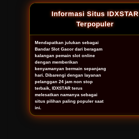
Informasi Situs IDXSTAR
Terpopuler
Mendapatkan julukan sebagai
Bandar Slot Gacor dari beragam
kalangan pemain slot online
dengan memberikan
kenyamanyan bermain sepanjang
hari. Dibarengi dengan layanan
pelanggan 24 jam non stop
terbaik, IDXSTAR terus
melesatkan namanya sebagai
situs pilihan paling populer saat
ini.