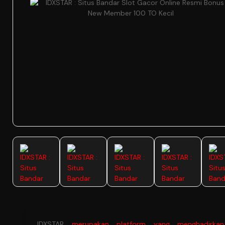
IDXSTAR
merupakan platform yang menghadirkan