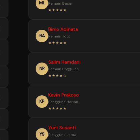
ML
Pemain Besar
ketika saya ingin mengecek kembali ang
★★★★★
pernah dipasang. Detail periode dan nom
tersimpan, sehingga tidak perlu mengand
“
Bimo Adinata
tangkapan layar.
Tampilan yang padat biasanya memb
BA
Pemain Toto
saya cepat bosan, tetapi di sini bagian pe
n
★★★★★
masih gampang dikenali. Saya bisa langs
membedakan menu saldo, daftar pasaran
“
Salim Hamdani
riwayat transaksi setiap bermain di IDXST
Minimum penarikan di IDXSTAR itu 50 r
NR
Pemain Unggulan
menurut saya masih masuk akal untuk pe
★★★★☆
bermodal ringan. Sebelum mengajukan W
juga bisa memeriksa ulang rekening dan 
“
Kevin Prakoso
saldo yang tersedia.
Hal yang saya sukai justru perbedaan 
KP
Pengguna Harian
tutup antar pasarannya di IDXSTAR. Saya
★★★★★
memilih sesi yang belum berakhir tanpa h
terburu-buru mengejar satu putaran tert
“
Yuni Susanti
IDXSTAR tidak membuat saya terpaku
YS
Pengguna Lama
taruhan besar. Pilihan nominalnya member