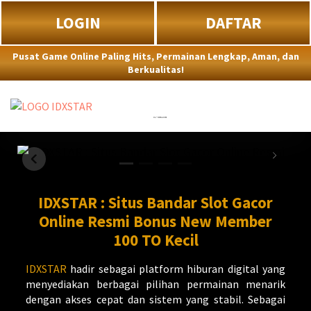
LOGIN
DAFTAR
Pusat Game Online Paling Hits, Permainan Lengkap, Aman, dan
Berkualitas!
IDXSTAR : Situs Bandar Slot Gacor
Online Resmi Bonus New Member
100 TO Kecil
IDXSTAR
hadir sebagai platform hiburan digital yang
menyediakan berbagai pilihan permainan menarik
dengan akses cepat dan sistem yang stabil. Sebagai