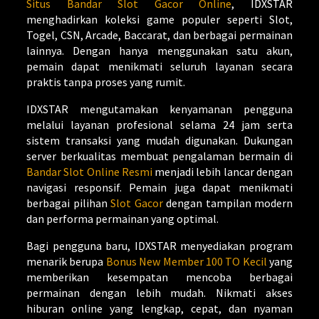
Situs Bandar Slot Gacor Online
, IDXSTAR
menghadirkan koleksi game populer seperti Slot,
Togel, CSN, Arcade, Baccarat, dan berbagai permainan
lainnya. Dengan hanya menggunakan satu akun,
pemain dapat menikmati seluruh layanan secara
praktis tanpa proses yang rumit.
IDXSTAR mengutamakan kenyamanan pengguna
melalui layanan profesional selama 24 jam serta
sistem transaksi yang mudah digunakan. Dukungan
server berkualitas membuat pengalaman bermain di
Bandar Slot Online Resmi
menjadi lebih lancar dengan
navigasi responsif. Pemain juga dapat menikmati
berbagai pilihan
Slot Gacor
dengan tampilan modern
dan performa permainan yang optimal.
Bagi pengguna baru, IDXSTAR menyediakan program
menarik berupa
Bonus New Member 100 TO Kecil
yang
memberikan kesempatan mencoba berbagai
permainan dengan lebih mudah. Nikmati akses
hiburan online yang lengkap, cepat, dan nyaman