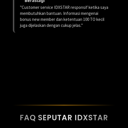
Berastagi
"Customer service IDXSTAR responsif ketika saya
membutuhkan bantuan. Informasi mengenai
bonus new member dan ketentuan 100 TO kecil
juga dijelaskan dengan cukup jelas."
IDXSTAR merupakan situs bandar slot gacor online resmi
yang menyediakan slot gacor hari ini, slot online 777,
bandar slot terpercaya, bonus New Member 100% to
kecil, link alternatif resmi, situs slot terbaik, game RTP
tinggi, dan layanan cepat 24 jam.
FAQ SEPUTAR IDXSTAR