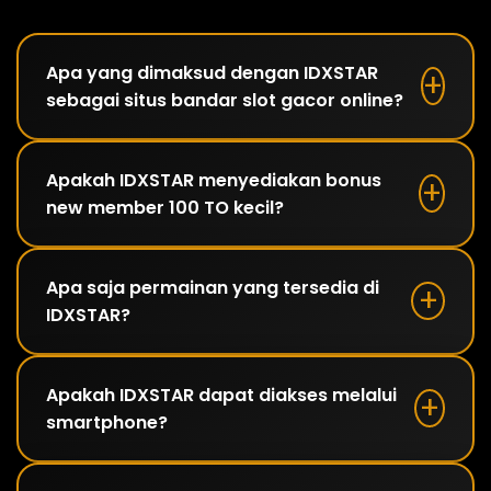
Apa yang dimaksud dengan IDXSTAR
sebagai situs bandar slot gacor online?
IDXSTAR merupakan platform hiburan online
Apakah IDXSTAR menyediakan bonus
yang menyediakan berbagai pilihan
new member 100 TO kecil?
permainan slot dan game digital lainnya.
Platform ini dirancang dengan tampilan
IDXSTAR menyediakan informasi mengenai
Apa saja permainan yang tersedia di
responsif serta navigasi yang mudah
program bonus new member 100 TO kecil
IDXSTAR?
digunakan melalui berbagai perangkat.
bagi pengguna baru. Setiap promo memiliki
ketentuan dan persyaratan tertentu yang
IDXSTAR menghadirkan beragam kategori
Apakah IDXSTAR dapat diakses melalui
perlu diperhatikan sebelum mengikuti
permainan online, termasuk slot, togel, CSN,
smartphone?
program.
arcade, baccarat, serta pilihan game lainnya
yang dapat diakses melalui satu akun.
Ya. IDXSTAR menggunakan tampilan yang