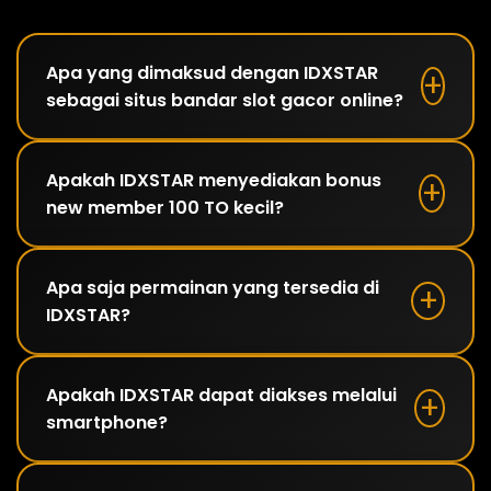
Apa yang dimaksud dengan IDXSTAR
sebagai situs bandar slot gacor online?
IDXSTAR merupakan platform hiburan online
Apakah IDXSTAR menyediakan bonus
yang menyediakan berbagai pilihan
new member 100 TO kecil?
permainan slot dan game digital lainnya.
Platform ini dirancang dengan tampilan
IDXSTAR menyediakan informasi mengenai
Apa saja permainan yang tersedia di
responsif serta navigasi yang mudah
program bonus new member 100 TO kecil
IDXSTAR?
digunakan melalui berbagai perangkat.
bagi pengguna baru. Setiap promo memiliki
ketentuan dan persyaratan tertentu yang
IDXSTAR menghadirkan beragam kategori
Apakah IDXSTAR dapat diakses melalui
perlu diperhatikan sebelum mengikuti
permainan online, termasuk slot, togel, CSN,
smartphone?
program.
arcade, baccarat, serta pilihan game lainnya
yang dapat diakses melalui satu akun.
Ya. IDXSTAR menggunakan tampilan yang