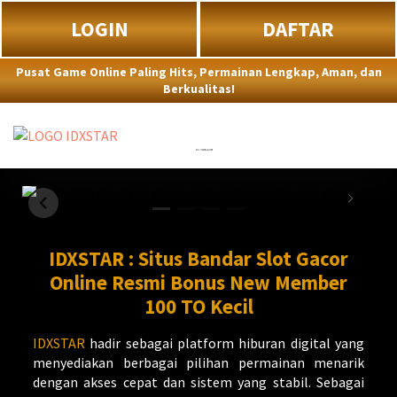
LOGIN
DAFTAR
Pusat Game Online Paling Hits, Permainan Lengkap, Aman, dan
Berkualitas!
IDXSTAR : Situs Bandar Slot Gacor
Online Resmi Bonus New Member
100 TO Kecil
IDXSTAR
hadir sebagai platform hiburan digital yang
menyediakan berbagai pilihan permainan menarik
dengan akses cepat dan sistem yang stabil. Sebagai