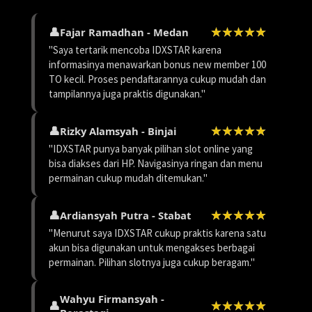
Fajar Ramadhan - Medan
"Saya tertarik mencoba IDXSTAR karena
informasinya menawarkan bonus new member 100
TO kecil. Proses pendaftarannya cukup mudah dan
tampilannya juga praktis digunakan."
Rizky Alamsyah - Binjai
"IDXSTAR punya banyak pilihan slot online yang
bisa diakses dari HP. Navigasinya ringan dan menu
permainan cukup mudah ditemukan."
Ardiansyah Putra - Stabat
"Menurut saya IDXSTAR cukup praktis karena satu
akun bisa digunakan untuk mengakses berbagai
permainan. Pilihan slotnya juga cukup beragam."
Wahyu Firmansyah -