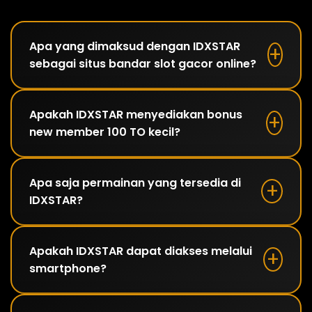
Apa yang dimaksud dengan IDXSTAR
sebagai situs bandar slot gacor online?
IDXSTAR merupakan platform hiburan online
Apakah IDXSTAR menyediakan bonus
yang menyediakan berbagai pilihan
new member 100 TO kecil?
permainan slot dan game digital lainnya.
Platform ini dirancang dengan tampilan
IDXSTAR menyediakan informasi mengenai
Apa saja permainan yang tersedia di
responsif serta navigasi yang mudah
program bonus new member 100 TO kecil
IDXSTAR?
digunakan melalui berbagai perangkat.
bagi pengguna baru. Setiap promo memiliki
ketentuan dan persyaratan tertentu yang
IDXSTAR menghadirkan beragam kategori
Apakah IDXSTAR dapat diakses melalui
perlu diperhatikan sebelum mengikuti
permainan online, termasuk slot, togel, CSN,
smartphone?
program.
arcade, baccarat, serta pilihan game lainnya
yang dapat diakses melalui satu akun.
Ya. IDXSTAR menggunakan tampilan yang